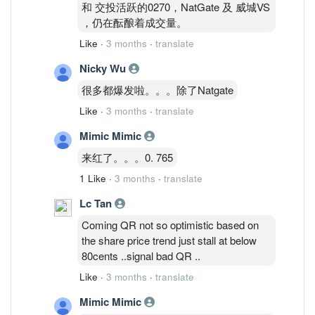
和 交投活跃的0270，NatGate 及 威城VS
，仍在酝酿着成交量。
Like
·
3 months
·
translate
Nicky Wu
很多都爆发啦。。。除了Natgate
Like
·
3 months
·
translate
Mimic Mimic
来红了。。。0. 765
1 Like
·
3 months
·
translate
Lc Tan
Coming QR not so optimistic based on
the share price trend just stall at below
80cents ..signal bad QR ..
Like
·
3 months
·
translate
Mimic Mimic