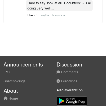
Hard to say..look at all IT counters' QR all
doing very well....
Like
·
3 months
·
translate
Announcements
Discussion
IPO
Comments
Shareholdings
Guidelines
About
Also available on
Home