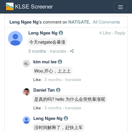
KLSE Screener
Leng Ngee Ng
's comment on
NATGATE
.
All Comments
Leng Ngee Ng
4 Like
·
Reply
今天natgate会暴涨
3 months
·
translate
·
kim mui lee
Woo,开心，上上上
Like
·
3 months
·
translate
Daniel Tan
是真的吗? hello 为什么会突然暴涨呢
Like
·
3 months
·
translate
Leng Ngee Ng
没时间解释了，赶快上车