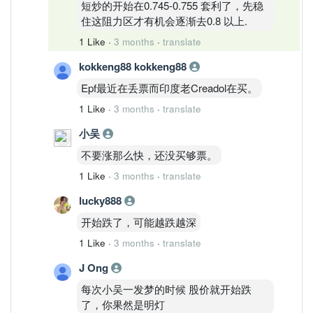
短炒的开始在0.745-0.755 套利了，先稳
住这阻力区才有机会逐渐去0.8 以上.
1 Like
·
3 months
·
translate
kokkeng88 kokkeng88
Epf最近在丢票而印度老Creadol在买。
1 Like
·
3 months
·
translate
小吴
不要涨那么快，还没买够票。
1 Like
·
3 months
·
translate
lucky888
开始跌了，可能越跌越深
1 Like
·
3 months
·
translate
J Ong
每次小吴一发梦的时候 股价就开始跌
了，你果然是明灯