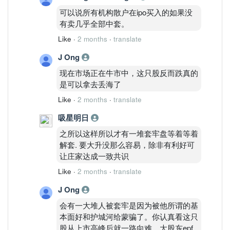
可以说所有机构散户在ipo买入的如果没
有卖几乎全部中套。
Like
·
2 months
·
translate
J Ong
现在市场正在牛市中，这只股反而跌真的
是可以拿去丢海了
Like
·
2 months
·
translate
吸星明日
之所以这样所以才有一堆套牢盘等着等着
解套. 要大升没那么容易，除非有利好可
让庄家达成一致共识
Like
·
2 months
·
translate
J Ong
会有一大堆人被套牢是因为被他所谓的基
本面好和护城河给蒙骗了。你认真看这只
股从上市高峰后就一路向难。大股东epf