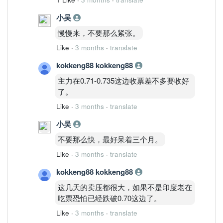
小吴
慢慢来，不要那么紧张。
Like
·
3 months
·
translate
kokkeng88 kokkeng88
主力在0.71-0.735这边收票差不多要收好
了。
Like
·
3 months
·
translate
小吴
不要那么快，最好呆着三个月。
Like
·
3 months
·
translate
kokkeng88 kokkeng88
这几天的卖压都很大，如果不是印度老在
吃票恐怕已经跌破0.70这边了。
Like
·
3 months
·
translate