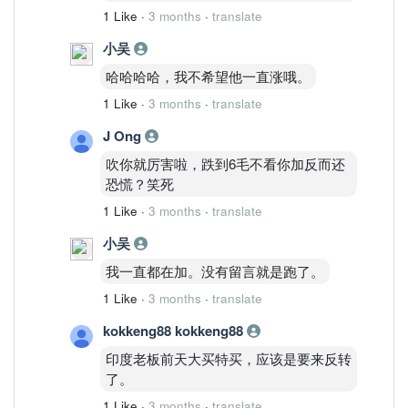
1 Like
·
3 months
·
translate
小吴
哈哈哈哈，我不希望他一直涨哦。
1 Like
·
3 months
·
translate
J Ong
吹你就厉害啦，跌到6毛不看你加反而还
恐慌？笑死
1 Like
·
3 months
·
translate
小吴
我一直都在加。没有留言就是跑了。
1 Like
·
3 months
·
translate
kokkeng88 kokkeng88
印度老板前天大买特买，应该是要来反转
了。
1 Like
·
3 months
·
translate