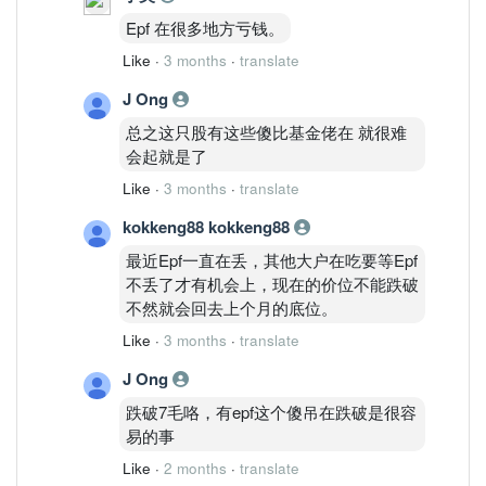
Epf 在很多地方亏钱。
Like
·
3 months
·
translate
J Ong
总之这只股有这些傻比基金佬在 就很难
会起就是了
Like
·
3 months
·
translate
kokkeng88 kokkeng88
最近Epf一直在丢，其他大户在吃要等Epf
不丢了才有机会上，现在的价位不能跌破
不然就会回去上个月的底位。
Like
·
3 months
·
translate
J Ong
跌破7毛咯，有epf这个傻吊在跌破是很容
易的事
Like
·
2 months
·
translate