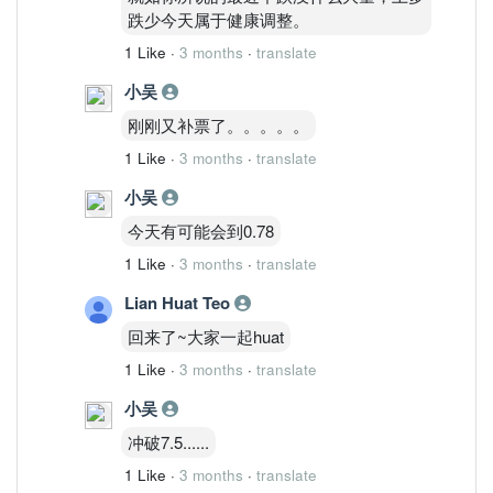
跌少今天属于健康调整。
1 Like
·
3 months
·
translate
小吴
刚刚又补票了。。。。。
1 Like
·
3 months
·
translate
小吴
今天有可能会到0.78
1 Like
·
3 months
·
translate
Lian Huat Teo
回来了~大家一起huat
1 Like
·
3 months
·
translate
小吴
冲破7.5......
1 Like
·
3 months
·
translate