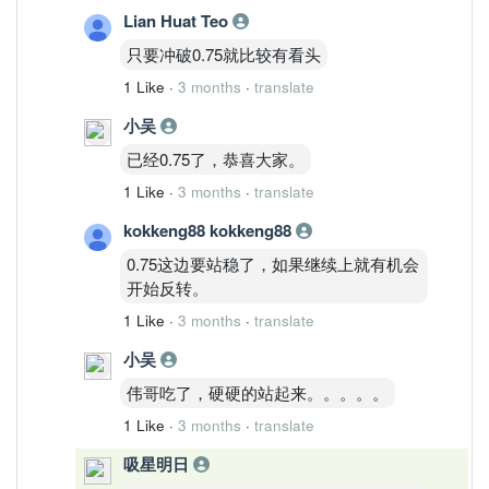
Lian Huat Teo
只要冲破0.75就比较有看头
1 Like
·
3 months
·
translate
小吴
已经0.75了，恭喜大家。
1 Like
·
3 months
·
translate
kokkeng88 kokkeng88
0.75这边要站稳了，如果继续上就有机会
开始反转。
1 Like
·
3 months
·
translate
小吴
伟哥吃了，硬硬的站起来。。。。。
1 Like
·
3 months
·
translate
吸星明日