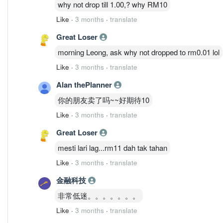
why not drop till 1.00,? why RM10
Like
·
3 months
·
translate
Great Loser
morning Leong, ask why not dropped to rm0.01 lol
Like
·
3 months
·
translate
Alan thePlanner
你的朋友卖了吗~~好期待10
Like
·
3 months
·
translate
Great Loser
mesti lari lag...rm11 dah tak tahan
Like
·
3 months
·
translate
金融科技
非常低迷。。。。。。。
Like
·
3 months
·
translate