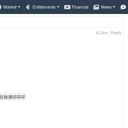
Market
Entitlements
Financial
News
6 Like
·
Reply
测🤣🤣🤣