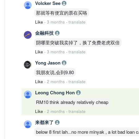
Volcker See
那就等有便宜的票在买咯
Like
·
3 months
·
translate
金融科技
阴哪里突破我卖掉了，换了免费老虎双倍
Like
·
3 months
·
translate
Yong Jason
我朋友说,会到9.80
Like
·
2 months
·
translate
Leong Chong Hon
RM10 think already relatively cheap
Like
·
2 months
·
translate
来都来了
below 8 first lah...no more minyak , a lot bad loan c