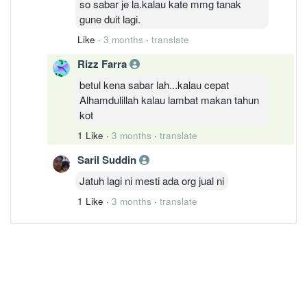
so sabar je la.kalau kate mmg tanak
gune duit lagi.
Like
·
3 months
·
translate
Rizz Farra
betul kena sabar lah...kalau cepat
Alhamdulillah kalau lambat makan tahun
kot
1 Like
·
3 months
·
translate
Saril Suddin
Jatuh lagi ni mesti ada org jual ni
1 Like
·
3 months
·
translate