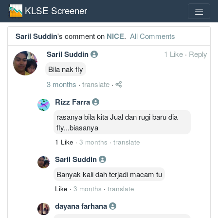
KLSE Screener
Saril Suddin
's comment on
NICE
.
All Comments
Saril Suddin
1 Like
·
Reply
Bila nak fly
3 months
·
translate
·
Rizz Farra
rasanya bila kita Jual dan rugi baru dia
fly...biasanya
1 Like
·
3 months
·
translate
Saril Suddin
Banyak kali dah terjadi macam tu
Like
·
3 months
·
translate
dayana farhana