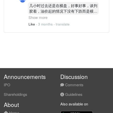
几小时过去还是在横盘，好事好事，谈判
胶着，油价起的情况下没有下跌而是横盘
Show more
好事好事
Like
·
3 months
·
translate
可惜没钱了不然还真想现在价位入手一点
Announcements
Discussion
IPO
Comments
Shareholdings
Guidelines
About
Also available on
Home