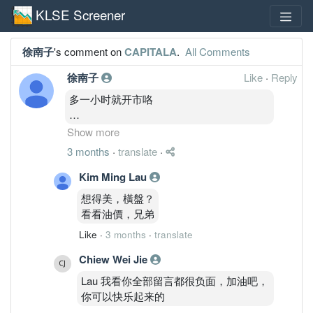
KLSE Screener
徐南子
's comment on
CAPITALA
.
All Comments
徐南子
Like
·
Reply
多一小时就开市咯
今天走势会如何呢？我想应该是横盘4.5左
Show more
右
3 months
·
translate
·
这次几个亚航们应该是横盘直到下星期了
Kim Ming Lau
想得美，橫盤？
看看油價，兄弟
Like
·
3 months
·
translate
Chiew Wei Jie
Lau 我看你全部留言都很负面，加油吧，
你可以快乐起来的