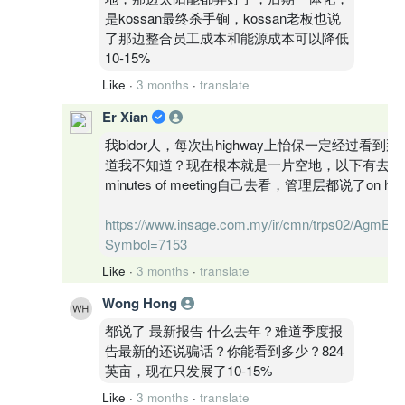
是kossan最终杀手锏，kossan老板也说
了那边整合员工成本和能源成本可以降低
10-15%
Like
·
3 months
·
translate
Er Xian
我bidor人，每次出highway上怡保一定经过看到
道我不知道？现在根本就是一片空地，以下有去年
minutes of meeting自己去看，管理层都说了on hol
https://www.insage.com.my/ir/cmn/trps02/AgmEg
Symbol=7153
Like
·
3 months
·
translate
Wong Hong
都说了 最新报告 什么去年？难道季度报
告最新的还说骗话？你能看到多少？824
英亩，现在只发展了10-15%
Like
·
3 months
·
translate