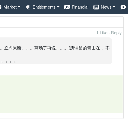
Market
Entitlements
Financial
News
1 Like
·
Reply
。立即果断。。。离场了再说。。。(所谓留的青山在， 不
。。。。。