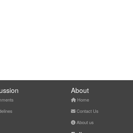
ussion
About
ments
Home
elines
Contact Us
About us