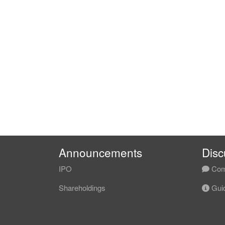
Announcements
Disc
IPO
Com
Shareholdings
Guid