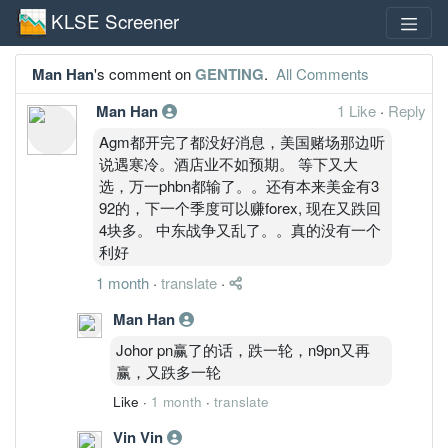
KLSE Screener
Man Han
's comment on
GENTING
.
All Comments
Man Han
1 Like
·
Reply
Agm都开完了都没好消息，美国赌场那边听
说遇寒冷。酒店业不如预期。 等下又大
选，万一phbn都输了。。还有本来美金有3
92的，下一个季度可以赚forex, 现在又跌回
4块多。 中东战争又乱了。。真的没有一个
利好
1 month
·
translate
·
Man Han
Johor pn赢了的话，跌一轮，n9pn又再
赢，又跌多一轮
Like
·
1 month
·
translate
Vin Vin