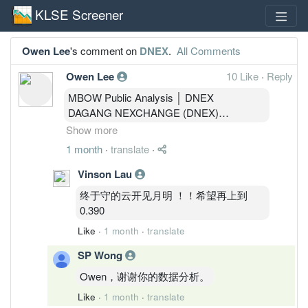
KLSE Screener
Owen Lee
's comment on
DNEX
.
All Comments
Owen Lee
10 Like
·
Reply
MBOW Public Analysis │ DNEX
DAGANG NEXCHANGE (DNEX)
Current Price: RM 0.345
Show more
————————
1 month
·
translate
·
MARKET STATE │ 结构状态
State：CLIMB
Vinson Lau
SP：7 / 10
终于守的云开见月明 ！！希望再上到
SPD：7 / 10
0.390
月线底部恢复已经完成。
Like
·
1 month
·
translate
周线重新进入扩张阶段。
日线与4H同步翻强。
SP Wong
短周期与中周期开始共振。
Owen，谢谢你的数据分析。
一句总结：
目前是少数出现多周期同步改善的结构。
Like
·
1 month
·
translate