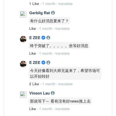
ACTIVE STRUCTURE │ 主动结构状态
1 Like
·
1 month
·
translate
Structure State：
Gerbilg Rat
CLIMB
Integrity：
有什么好消息要来了？
健康
Like
·
1 month
·
translate
Failure Risk：
E ZEE
低
Transition：
终于突破了。。。。。坐等好消息
扩张启动
Like
·
1 month
·
translate
结构正在从恢复转向趋势。
————————
E ZEE
FINAL STRUCTURE STATE │ 最终结构状
今天好像看到大师兄返来了，希望市场可
态
以开始转好
DNEX 与前面的 SJC、SUPERLN 有本质
区别。
2 Like
·
1 month
·
translate
SJC：
Vinson Lau
月线强 周线弱
SUPERLN：
那就等下～ 看有没有好news推上去
月线弱 周线弱
Like
·
1 month
·
translate
而 DNEX：