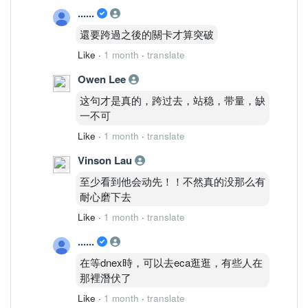
————————
......
TIMEFRAME TRANSITION FLOW │ 周期
迁移
還要跨過之後的關卡才算突破
30M：CLIMB
Like
·
1 month
·
translate
4H：CLIMB
1D：CLIMB
Owen Lee
1W：CLIMB
这句才是真的，跨过去，站稳，带量，缺
1M：BASE → CLIMB
一不可
Transition
Like
·
1 month
·
translate
1M ↑
1W ↑
Vinson Lau
1D ↑
至少看到他会动先！！不然真的没那么有
4H ↑
耐心磨下去
30M ↑
属于完整向上迁移结构。
Like
·
1 month
·
translate
————————
......
MULTI-TIMEFRAME RESONANCE │ 多周
期共振
在等dnex時，可以去eca逛逛，有些人在
月线
那裡潛伏了
MACD黄金交叉
Like
·
1 month
·
translate
Fisher突破零轴