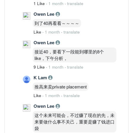
1 Like
·
1 month
·
translate
突破前整理。
核心逻辑：
Owen Lee
价格继续在0.330～0.360之间换手。
到了40再看看～～～～
等待资金进一步聚集。
Like
·
1 month
·
translate
————————
PATH C │ 反转 15%
Owen Lee
结构逻辑：
接近40，要看下一段能到哪里的8个
突破失败。
like，下午分析，
核心逻辑：
跌回0.330以下。
9 Like
·
1 month
·
translate
重新测试0.315支撑区。
K Lam
————————
FAILURE PATH │ 失败路径
推高来卖private placement
Trigger：
Like
·
1 month
·
translate
跌破 0.300
Risk：
Owen Lee
CLIMB失效
这个未来可能会，不过赚了现在的先，未
Current：
来要做什么事不关己，重要是赚了钱进口
未触发
袋
————————