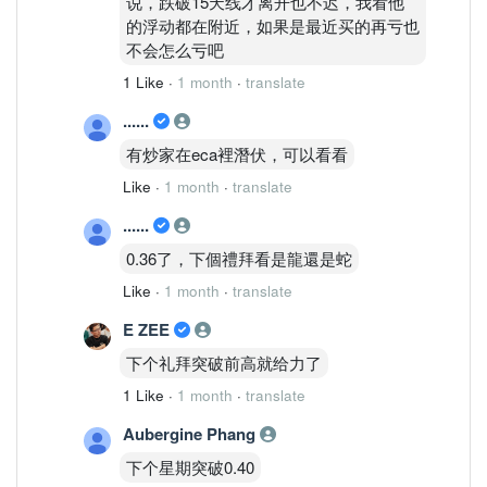
说，跌破15天线才离开也不迟，我看他
Resistance
的浮动都在附近，如果是最近买的再亏也
0.360
不会怎么亏吧
0.380
0.400
1 Like
·
1 month
·
translate
Support
......
0.330
0.315
有炒家在eca裡潛伏，可以看看
0.300
Like
·
1 month
·
translate
Failure Zone
跌破 0.300
......
CLIMB结构将明显受损。
0.36了，下個禮拜看是龍還是蛇
————————
Like
·
1 month
·
translate
PATH A │ 延续 60%
结构逻辑：
E ZEE
周线与日线同步扩张。
下个礼拜突破前高就给力了
核心逻辑：
若突破0.360，
1 Like
·
1 month
·
translate
下一阶段有机会挑战0.380至0.400区域。
Aubergine Phang
————————
PATH B │ 过渡 25%
下个星期突破0.40
结构逻辑：