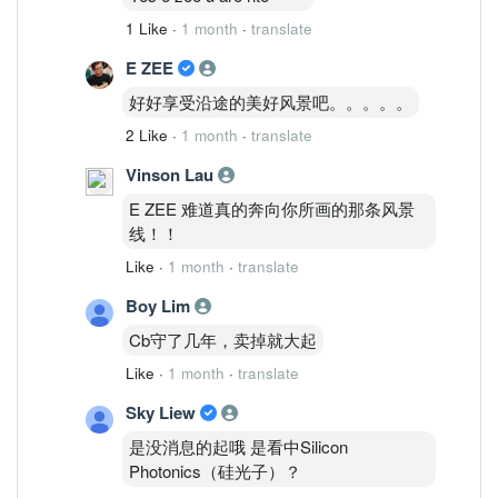
Failure Path启动。
1 Like
·
1 month
·
translate
所以目前DNEX属于：
E ZEE
Bullish Structure Bias
在你发的几只里面：
好好享受沿途的美好风景吧。。。。。
DNEX 结构强度 > SJC > SUPERLN
2 Like
·
1 month
·
translate
也是目前最接近真正启动结构的一只。
Disclaimer: 本分析仅依据所提供图表中的
Vinson Lau
价格结构、成交量分布、动能与资金流变化
E ZEE 难道真的奔向你所画的那条风景
进行结构研究，不构成任何买卖建议。市场
线！！
存在风险，未来走势受多种因素影响，所有
投资决策应由投资者自行承担。
Like
·
1 month
·
translate
Boy Lim
Cb守了几年，卖掉就大起
Like
·
1 month
·
translate
Sky Liew
是没消息的起哦 是看中Silicon
Photonics（硅光子）？