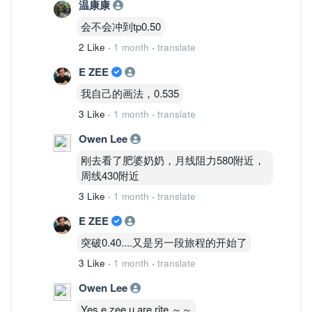
月线强 周线强 日线强 4H强
温康康
出现了明显的结构同步。
会不会冲到tp0.50
目前看到：
2 Like
·
1 month
·
translate
月线 Fisher翻正
周线 MACD扩张
E ZEE
日线重新翻强
我自己的画法，0.535
4H黄金交叉
这属于标准的：
3 Like
·
1 month
·
translate
BASE → CLIMB 转换完成
Owen Lee
而不是单纯反弹。
————————
刚去看了肥婆奶奶，月线阻力580附近，
MBOW Research 补充
周线430附近
目前最关键位置并非0.400。
3 Like
·
1 month
·
translate
而是：
0.330
E ZEE
这是整个启动结构的生命线。
突破0.40....又是另一段旅程的开始了
守住0.330：
3 Like
·
1 month
·
translate
CLIMB继续成立。
跌破0.330：
Owen Lee
进入整理。
Yes e zee u are rite ～～
跌破0.300：