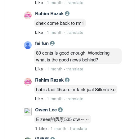
Like
·
1 month
·
translate
Rahim Razak
dnex come back to rm1
Like
·
1 month
·
translate
fei fun
80 cents is good enough. Wondering
what is the good news behind?
Like
·
1 month
·
translate
Rahim Razak
habis tadi 45sen. mrk nk jual Silterra ke
Like
·
1 month
·
translate
Owen Lee
E zeee的风景535 otw～～
1 Like
·
1 month
·
translate