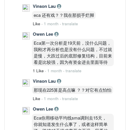
OBV出现长期资金回流
Vinson Lau
长期底部恢复完成。
eca 还有戏？？我在那损手烂脚
周线
MACD持续扩张
Like
·
1 month
·
translate
Histogram维持正值
Owen Lee
OBV回升
ADX重新上扬
Eca第一次分析是19天前，没什么问题，
周线属于主结构。
我刚才再分析也是没有什么问题，不过就
日线
是慢，大跌过后的底部修复结构，目前来
MACD重新翻正
看是比较强，因为有资金进去里面等待
Fisher低位翻转
1 Like
·
1 month
·
translate
OBV重新回流
Vinson Lau
日线已从调整状态恢复。
4H
那现在225算是高点嘛 ？？对它有点怕怕
MACD黄金交叉
Like
·
1 month
·
translate
Fisher快速上升
价格重新站回云层
Owen Lee
短周期启动确认。
Eca你用移动平均线sma调到去15天，
————————
你就知道发生什么事了，或者这样简单
STRUCTURE LEVELS │ 关键结构位