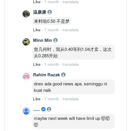
Like
·
1 month
·
translate
温康康
来料啦0.50 不是梦
Like
·
1 month
·
translate
Minn Min
曾几何时，我从0.40等到1.04才卖，这次
从0.285开始
Like
·
1 month
·
translate
Rahim Razak
dnex ada good news apa. seminggu ni
kuat naik
Like
·
1 month
·
translate
......
maybe next week will have limit up 🤯🤯
🤯