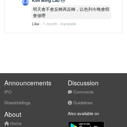
Kim Ming Lau
明天會不會反轉再反轉，以色列今晚會晤
會做嘢
Like
·
1 month
·
translate
Announcements
Discussion
IPO
Comments
Shareholdings
Guidelines
About
Also available on
Home