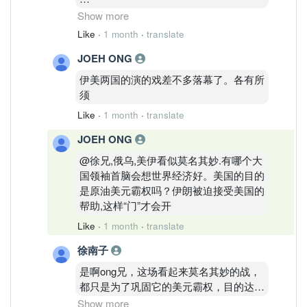
再打仗，因为他的目的已经达到了，也就是
油价新低是一点，同时瑞士政府也确认了
Show more
巩固原油美元霸权，打压金价再拉升金价等
美国伊朗签署地点就在瑞士某一个度假
等
Like
·
1 month
·
translate
村，这表明周五签署备忘录的事情是真
JOEH ONG
的，地点都确认了
这一切都是这场大众看起来莫名其妙的战争
的真实目的
伊美两国的演的戏差不多落幕了。各有所
同时美军维持了两个月的针对伊朗的海上
须
封锁也解除了
Like
·
1 month
·
translate
多项重磅利好啊可惜假期
JOEH ONG
@徐兄,俄乌,美伊看似莫名其妙.有哪个大
可惜啊
国领袖首脑会想世界经济好。美国的目的
是原油美元霸权吗？伊朗被迫接受美国的
帮助,这样“门”才会开
Like
·
1 month
·
translate
徐南子
是啊ong兄，这场看起来莫名其妙的战，
都只是为了巩固它的美元霸权，目的达到
了，也就休战了
Show more