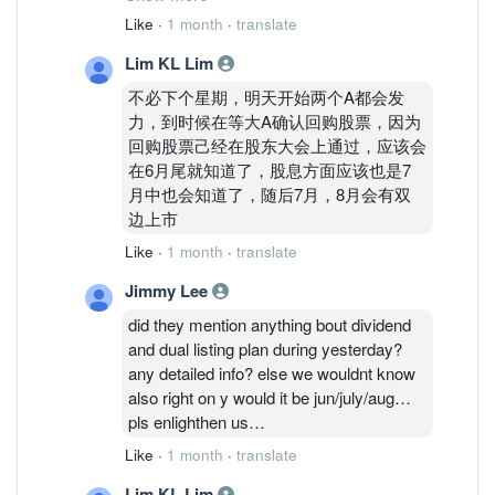
Like
·
1 month
·
translate
目的还没达到前，喊得多么凶，仿佛伊朗
Lim KL Lim
不回到原始社会不罢休
不必下个星期，明天开始两个A都会发
达到目的了，又是筹3000亿美元帮助伊
力，到时候在等大A确认回购股票，因为
朗，又允许伊朗保留稀释铀和基本核设施
回购股票己经在股东大会上通过，应该会
等等
在6月尾就知道了，股息方面应该也是7
月中也会知道了，随后7月，8月会有双
现在就等星期五签署备忘录，然后下星期
边上市
看两个A的表演
Like
·
1 month
·
translate
Jimmy Lee
did they mention anything bout dividend
and dual listing plan during yesterday?
any detailed info? else we wouldnt know
also right on y would it be jun/july/aug…
pls enlighthen us…
Like
·
1 month
·
translate
Lim KL Lim