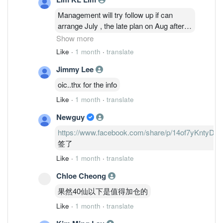
Management will try follow up if can
arrange July , the late plan on Aug after
Dual Listing , Then hv enough money to
Show more
distribute Dividend to Shareholder
Like
·
1 month
·
translate
Jimmy Lee
For Dual Listing plan Management try to
if can arrange announce end of June, the
oic..thx for the info
latest on July
Like
·
1 month
·
translate
Newguy
https://www.facebook.com/share/p/14of7yKntyD/
签了
Like
·
1 month
·
translate
Chloe Cheong
果然40仙以下是值得加仓的
Like
·
1 month
·
translate