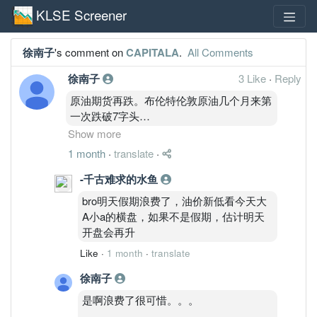
KLSE Screener
徐南子
's comment on
CAPITALA
.
All Comments
徐南子
3 Like
·
Reply
原油期货再跌。布伦特伦敦原油几个月来第
一次跌破7字头
Show more
事情起源于特朗普表示要在进一步压低油
1 month
·
translate
·
价，这对航空股利好。
-千古难求的水鱼
但是要注意的是，至今为止伊朗方面都还没
bro明天假期浪费了，油价新低看今天大
有出声，所以还是要今后19号看看是否真的
A小a的横盘，如果不是假期，估计明天
签下那份备忘录。
开盘会再升
Like
·
1 month
·
translate
不过那份也只是备忘录，并不是真正的协
议。
徐南子
是啊浪费了很可惜。。。
但是就特朗普的立场而言，他绝对不会希望