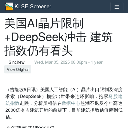
KLSE Screener
美国AI晶片限制
+DeepSeek冲击 建筑
指数仍有看头
Sinchew
Wed, Mar 05, 2025 08:06pm - 1 year
View Original
（吉隆坡5日讯）美国人工智能（AI）晶片出口限制及深度
求索（DeepSeek）横空出世带来连环影响，拖累
马股
建
筑指数
走跌，分析员相信在
数据中心
热潮不退及今年高达
2000亿令吉建筑开销的前提下，目前建筑指数估值遭到低
估。
今年建筑开销2000亿