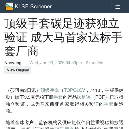
KLSE Screener
顶级手套碳足迹获独立
验证 成大马首家达标手
套厂商
Nanyang
Wed, Jun 03, 2026 04:39pm - 2 months
View Original
（莎阿南3日讯）
顶级手套
（
TOPGLOV
，7113，主板保健
股）旗下3.5克无粉丁腈
手套
的产品
碳足迹
（PCF）已取得
独立验证，成为马来西亚首家取得相关验证的
手套
制造
商。
随着全球客户、监管机构及供应链伙伴日益重视碳排放透