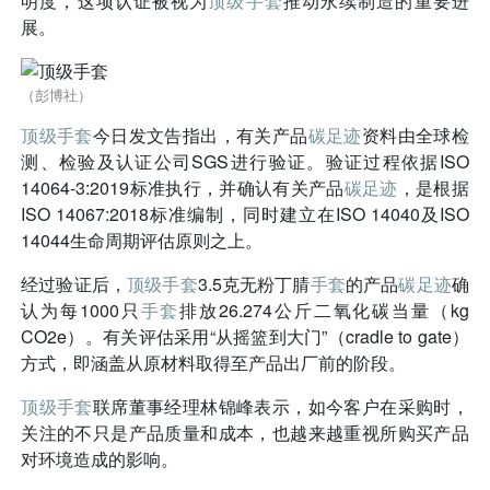
明度，这项认证被视为
顶级手套
推动永续制造的重要进
展。
（彭博社）
顶级手套
今日发文告指出，有关产品
碳足迹
资料由全球检
测、检验及认证公司SGS进行验证。验证过程依据ISO
14064-3:2019标准执行，并确认有关产品
碳足迹
，是根据
ISO 14067:2018标准编制，同时建立在ISO 14040及ISO
14044生命周期评估原则之上。
经过验证后，
顶级手套
3.5克无粉丁腈
手套
的产品
碳足迹
确
认为每1000只
手套
排放26.274公斤二氧化碳当量（kg
CO2e）。有关评估采用“从摇篮到大门”（cradle to gate）
方式，即涵盖从原材料取得至产品出厂前的阶段。
顶级手套
联席董事经理林锦峰表示，如今客户在采购时，
关注的不只是产品质量和成本，也越来越重视所购买产品
对环境造成的影响。