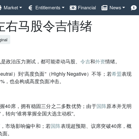
Market
Entitlements
Financial
News
左右马股令吉情绪
ginal
也是政治压力测试，都可能牵动马股、
令吉
和
外资
情绪。
）到“高度负面”（Highly Negative）不等；若
希盟
表现
5%，也会构成高度负面冲击。
掌握40席，拥有稳固三分之二多数优势；由于
国阵
原本并无明
，转向“谁将掌握全国大选主动权”。
变，市场影响偏中和；若
国阵
表现超预期、议席突破40席，概
负面。