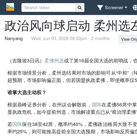
Screener
政治风向球启动 柔州选
Nanyang
Wed, Jun 03, 2026 09:02pm - 2 months
View Ori
（吉隆坡3日讯）
柔佛州选
成了第16届全国大选的前哨战，
根据市场情景分析，柔州选结果对市场的影响可从“中和”（Neutral
超预期，市场影响偏正面，但若国盟执政柔佛，即使概率仅
谁掌大选主动权？
根据鼎峰证券分析，在州议会解散前，
国阵
在柔佛56席中
显执政危机，如今提前州选，市场解读重点已从“谁治理柔佛”
若
国阵
保住38至42席，概率约40%，柔佛政治格局大致不
率约25%，则可能推高提前全国大选预期，市场影响反而偏