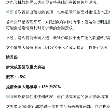
这也会挑战外界认为
希盟
支持基础正在被侵蚀的说法。
希盟
若取得超出预期的表现，也将显示即使面对生活成本压
若
希盟
只是表现平平，对政治影响相对有限；但若
希盟
明显
可能会趁选情有利时寻求新的全国授权。
不过，是否提前全国大选，最终仍取决于更广泛的联盟政治
这个情景大致偏正面，因为它强化了政治稳定、政策延续性
情景四
伊党或国盟取重大突破
概率：15%
提前全国大选概率：15%至20%
国阵
虽然仍保住柔佛州政权，但伊党或国盟的议席显著增加，
这将显示“绿潮”已成功进一步扩展至马来西亚南部，同时也