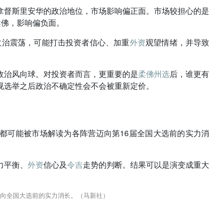
相拿督斯里安华的政治地位，市场影响偏正面。市场较担心的是
柔佛，影响偏负面。
政治震荡，可能打击投资者信心、加重
外资
观望情绪，并导致
政治风向球。对投资者而言，更重要的是
柔佛州选
后，谁更有
视选举之后政治不确定性会不会被重新定价。
都可能被市场解读为各阵营迈向第16届全国大选前的实力消
力平衡、
外资
信心及
令吉
走势的判断。结果可以是演变成重大
向全国大选前的实力消长。（马新社）