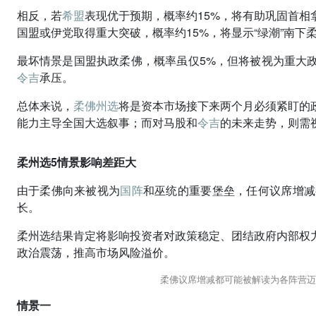
相反，若
希盟
表现优于预期，概率约15%，将有助巩固首
国盟或伊党取得重大突破，概率约15%，将显示“绿潮”南下
最坏情景是国盟执政柔佛，概率虽仅5%，但将被视为重大
令吉
承压。
总体来说，
柔佛州选
将是资本市场接下来两个月必须紧盯的
能力主导全国大选叙事；而对马股和
令吉
的未来走势，则需
柔州选5情景影响差距大
由于柔佛向来被视为
国阵
和巫统的重要堡垒，任何议席增减
长。
柔州选结果肯定将影响投资者对政策稳定、团结政府内部权
政治震荡，推高市场风险溢价。
柔佛议席增减都可能被解读为各阵营迈
情景一