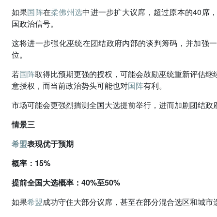
如果
国阵
在
柔佛州选
中进一步扩大议席，超过原本的40席
国政治信号。
这将进一步强化巫统在团结政府内部的谈判筹码，并加强
位。
若
国阵
取得比预期更强的授权，可能会鼓励巫统重新评估继
意授权，而当前政治势头可能也对
国阵
有利。
市场可能会更强烈揣测全国大选提前举行，进而加剧团结政
情景三
希盟
表现优于预期
概率：15%
提前全国大选概率：40%至50%
如果
希盟
成功守住大部分议席，甚至在部分混合选区和城市