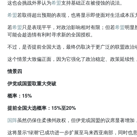
这也会挑战外界认为
希盟
支持基础正在被侵蚀的说法。
希盟
若取得超出预期的表现，也将显示即使面对生活成本压
若
希盟
只是表现平平，对政治影响相对有限；但若
希盟
明显
可能会趁选情有利时寻求新的全国授权。
不过，是否提前全国大选，最终仍取决于更广泛的联盟政治
这个情景大致偏正面，因为它强化了政治稳定、政策延续性
情景四
伊党或国盟取重大突破
概率：15%
提前全国大选概率：15%至20%
国阵
虽然仍保住柔佛州政权，但伊党或国盟的议席显著增加，
这将显示“绿潮”已成功进一步扩展至马来西亚南部，同时也