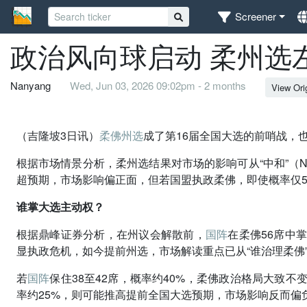
Screener
政治风向球启动 柔州选
Nanyang
Wed, Jun 03, 2026 09:02pm - 2 months
View Ori
（吉隆坡3日讯）
柔佛州选
成了第16届全国大选的前哨战，
根据市场情景分析，柔州选结果对市场的影响可从“中和”（Neutral
超预期，市场影响偏正面，但若国盟执政柔佛，即使概率仅
谁掌大选主动权？
根据鼎峰证券分析，在州议会解散前，
国阵
在柔佛56席中
显执政危机，如今提前州选，市场解读重点已从“谁治理柔佛”
若
国阵
保住38至42席，概率约40%，柔佛政治格局大致不
率约25%，则可能推高提前全国大选预期，市场影响反而偏