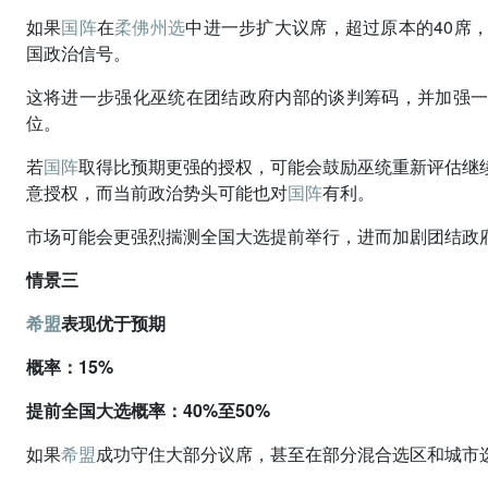
如果
国阵
在
柔佛州选
中进一步扩大议席，超过原本的40席
国政治信号。
这将进一步强化巫统在团结政府内部的谈判筹码，并加强
位。
若
国阵
取得比预期更强的授权，可能会鼓励巫统重新评估继
意授权，而当前政治势头可能也对
国阵
有利。
市场可能会更强烈揣测全国大选提前举行，进而加剧团结政
情景三
希盟
表现优于预期
概率：15%
提前全国大选概率：40%至50%
如果
希盟
成功守住大部分议席，甚至在部分混合选区和城市