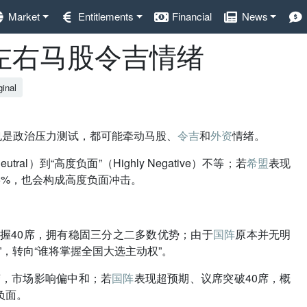
Market
Entitlements
Financial
News
左右马股令吉情绪
ginal
也是政治压力测试，都可能牵动马股、
令吉
和
外资
情绪。
）到“高度负面”（Highly Negative）不等；若
希盟
表现
5%，也会构成高度负面冲击。
掌握40席，拥有稳固三分之二多数优势；由于
国阵
原本并无明
，转向“谁将掌握全国大选主动权”。
变，市场影响偏中和；若
国阵
表现超预期、议席突破40席，概
负面。