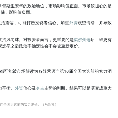
相拿督斯里安华的政治地位，市场影响偏正面。市场较担心的是
柔佛，影响偏负面。
政治震荡，可能打击投资者信心、加重
外资
观望情绪，并导致
政治风向球。对投资者而言，更重要的是
柔佛州选
后，谁更有
视选举之后政治不确定性会不会被重新定价。
都可能被市场解读为各阵营迈向第16届全国大选前的实力消
力平衡、
外资
信心及
令吉
走势的判断。结果可以是演变成重大
向全国大选前的实力消长。（马新社）