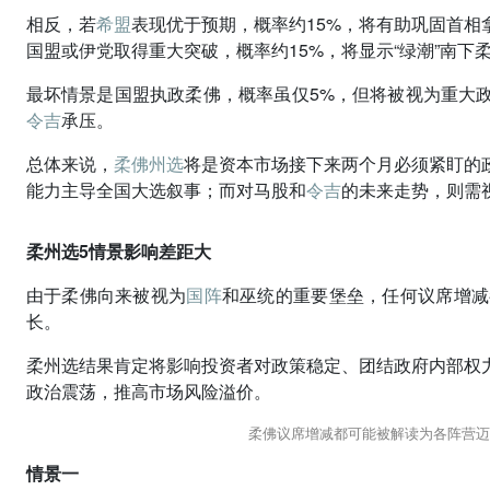
相反，若
希盟
表现优于预期，概率约15%，将有助巩固首
国盟或伊党取得重大突破，概率约15%，将显示“绿潮”南下
最坏情景是国盟执政柔佛，概率虽仅5%，但将被视为重大
令吉
承压。
总体来说，
柔佛州选
将是资本市场接下来两个月必须紧盯的
能力主导全国大选叙事；而对马股和
令吉
的未来走势，则需
柔州选5情景影响差距大
由于柔佛向来被视为
国阵
和巫统的重要堡垒，任何议席增减
长。
柔州选结果肯定将影响投资者对政策稳定、团结政府内部权
政治震荡，推高市场风险溢价。
柔佛议席增减都可能被解读为各阵营迈
情景一