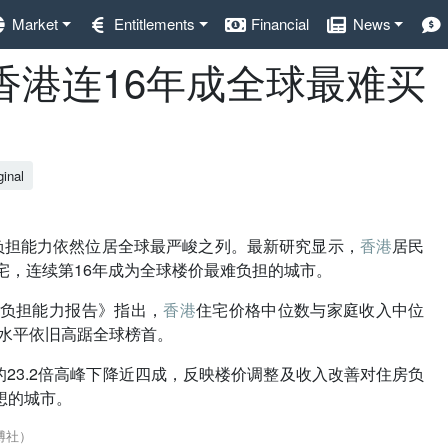
Market
Entitlements
Financial
News
香港连16年成全球最难买
ginal
负担能力依然位居全球最严峻之列。最新研究显示，
香港
居民
宅，连续第16年成为全球楼价最难负担的城市。
房屋负担能力报告》指出，
香港
住宅价格中位数与家庭收入中位
担水平依旧高踞全球榜首。
的23.2倍高峰下降近四成，反映楼价调整及收入改善对住房负
想的城市。
博社）