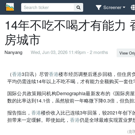
Screener
14年不吃不喝才有能力 
房城市
Nanyang
Wed, Jun 03, 2026 11:49pm - 2 months
View Ori
（
香港
3日讯）尽管
香港
楼市经历调整后逐步回稳，但住房
平均仍需连续14年以上不吃不喝，才有能力全额购买一套住
国际公共政策顾问机构Demographia最新发布的《国际
数的比率达到14.1倍，虽然较前一年略微下降0.3倍，但负
报告指出，
香港
楼价收入比已连续3年回落，较2021年创下
担带来一定缓解。即使如此，
香港
仍是全球最难实现置业梦
（彭