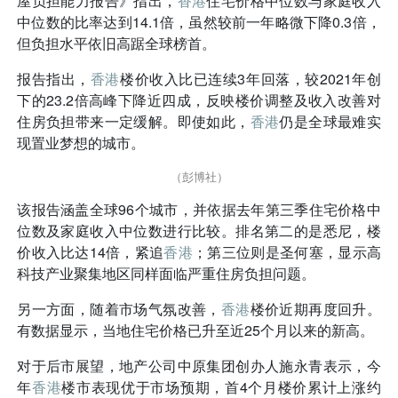
屋负担能力报告》指出，
香港
住宅价格中位数与家庭收入
中位数的比率达到14.1倍，虽然较前一年略微下降0.3倍，
但负担水平依旧高踞全球榜首。
报告指出，
香港
楼价收入比已连续3年回落，较2021年创
下的23.2倍高峰下降近四成，反映楼价调整及收入改善对
住房负担带来一定缓解。即使如此，
香港
仍是全球最难实
现置业梦想的城市。
（彭博社）
该报告涵盖全球96个城市，并依据去年第三季住宅价格中
位数及家庭收入中位数进行比较。排名第二的是悉尼，楼
价收入比达14倍，紧追
香港
；第三位则是圣何塞，显示高
科技产业聚集地区同样面临严重住房负担问题。
另一方面，随着市场气氛改善，
香港
楼价近期再度回升。
有数据显示，当地住宅价格已升至近25个月以来的新高。
对于后市展望，地产公司中原集团创办人施永青表示，今
年
香港
楼市表现优于市场预期，首4个月楼价累计上涨约