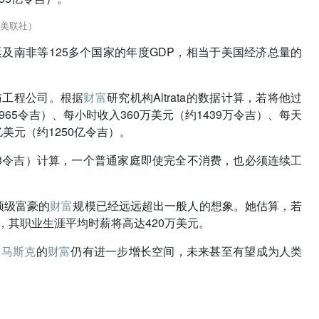
美联社）
及南非等125多个国家的年度GDP，相当于美国经济总量的
与工程公司。根据
财富
研究机构Altrata的数据计算，若将他过
65令吉）、每小时收入360万美元（约1439万令吉）、每天
亿美元（约1250亿令吉）。
4568令吉）计算，一个普通家庭即使完全不消费，也必须连续工
球顶级富豪的
财富
规模已经远远超出一般人的想象。她估算，若
，其职业生涯平均时薪将高达420万美元。
为
马斯克
的
财富
仍有进一步增长空间，未来甚至有望成为人类