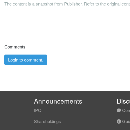
The content is a snapshot from Publisher. Refer to the original con
Comments
Login to comment.
Announcements
Disc
IPO
Com
Shareholdings
Guid