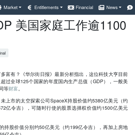
Market
Entitlements
Financial
News
P 美国家庭工作逾1100
inal
）究竟有多富有？《华尔街日报》最新分析指出，这位科技大亨目前
仅超过全球125个国家的年度国内生产总值（GDP），一般美
同等
财富
。
上市的太空探索公司SpaceX持股价值约5380亿美元（约
约6672亿令吉），可随时行使的股票选择权价值约1500亿美元
ralink的持股价值分别约50亿美元（约199亿令吉），再加上房地
55亿令吉）。