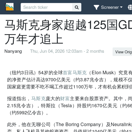
Screener
马斯克身家超越125国GD
万年才追上
Nanyang
Thu, Jun 04, 2026 12:03am - 2 months
View Orig
（纽约3日讯）54岁的全球
首富
马斯克
（Elon Musk
的净资产估计高达9700亿美元（约3.87兆令吉），规模不
国家庭更需要不吃不喝工作超过1100万年，才有机会累积到
报道指出，
马斯克
庞大的
财富
主要来自股票资产。其中，尚未
2.15兆令吉），特斯拉（Tesla）持股约1670亿美元（
（约5992亿令吉）。
此外，他在无聊公司（The Boring Company）及Neu
产、私人飞机及其他投资资产，总值超过1040亿美元（约41