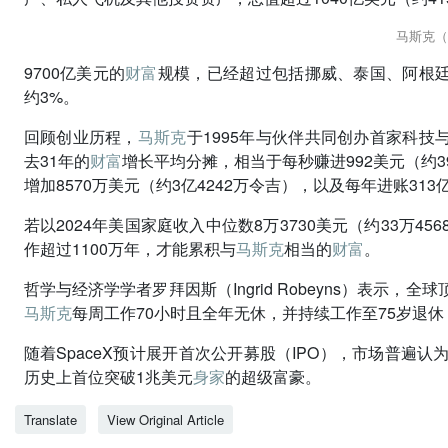
马斯克（
9700亿美元的
财富
规模，已经超过包括挪威、泰国、阿根廷
约3%。
回顾创业历程，
马斯克
于1995年与伙伴共同创办首家科技
去31年的
财富
增长平均分摊，相当于每秒赚进992美元（约39
增加8570万美元（约3亿4242万令吉），以及每年进账313
若以2024年美国家庭收入中位数8万3730美元（约33万
作超过1100万年，才能累积与
马斯克
相当的
财富
。
哲学与经济学学者罗拜因斯（Ingrid Robeyns）表示，全
马斯克
每周工作70小时且全年无休，并持续工作至75岁退休
随着SpaceX预计展开首次公开募股（IPO），市场普遍认
历史上首位突破1兆美元
身家
的超级富豪。
Translate
View Original Article