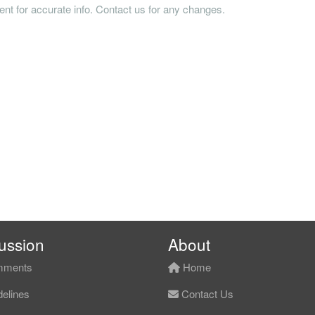
tent for accurate info. Contact us for any changes.
ussion
About
ments
Home
elines
Contact Us