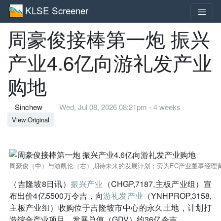
KLSE Screener
周豪俊接棒第一炮 振兴
产业4.6亿向游礼发产业
购地
Sinchew
Wed, Jul 08, 2026 08:21pm - 4 weeks
View Original
周豪俊（中）与游凯伦（右）期待未来的发展计划；旁为EC产业董事经理
（吉隆坡8日讯）
振兴产业
（CHGP,7187,主板产业组）宣
布出价4亿5500万令吉，向
游礼发产业
（YNHPROP,3158,
主板产业组）收购位于吉隆坡市中心的永久土地，计划打
造综合产业项目，发展总值（GDV）约36亿令吉。