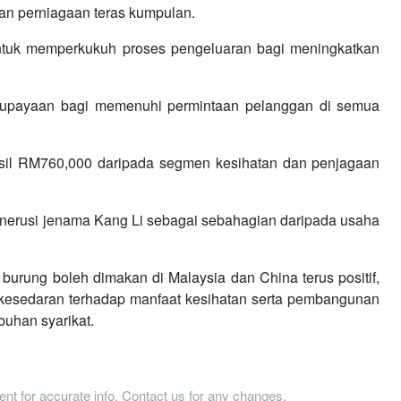
an perniagaan teras kumpulan.
tuk memperkukuh proses pengeluaran bagi meningkatkan
keupayaan bagi memenuhi permintaan pelanggan di semua
asil RM760,000 daripada segmen kesihatan dan penjagaan
enerusi jenama Kang Li sebagai sebahagian daripada usaha
urung boleh dimakan di Malaysia dan China terus positif,
kesedaran terhadap manfaat kesihatan serta pembangunan
buhan syarikat.
tent for accurate info. Contact us for any changes.