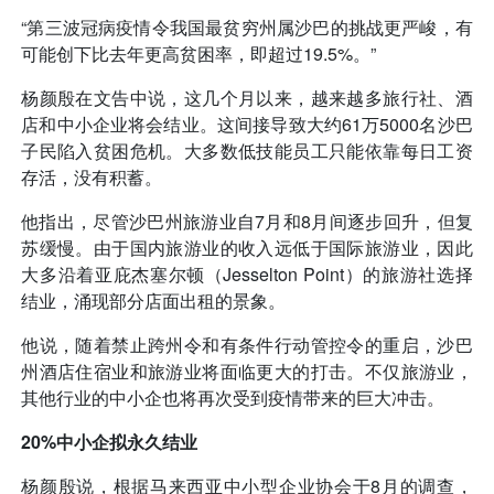
“第三波冠病疫情令我国最贫穷州属沙巴的挑战更严峻，有
可能创下比去年更高贫困率，即超过19.5%。”
杨颜殷在文告中说，这几个月以来，越来越多旅行社、酒
店和中小企业将会结业。这间接导致大约61万5000名沙巴
子民陷入贫困危机。大多数低技能员工只能依靠每日工资
存活，没有积蓄。
他指出，尽管沙巴州旅游业自7月和8月间逐步回升，但复
苏缓慢。由于国内旅游业的收入远低于国际旅游业，因此
大多沿着亚庇杰塞尔顿（Jesselton Point）的旅游社选择
结业，涌现部分店面出租的景象。
他说，随着禁止跨州令和有条件行动管控令的重启，沙巴
州酒店住宿业和旅游业将面临更大的打击。不仅旅游业，
其他行业的中小企也将再次受到疫情带来的巨大冲击。
20%中小企拟永久结业
杨颜殷说，根据马来西亚中小型企业协会于8月的调查，