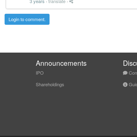
3 years
·
translate
·
Login to comment.
Announcements
Disc
IPO
Com
Shareholdings
Guid