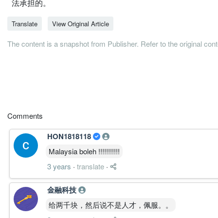
法承担的。
Translate
View Original Article
The content is a snapshot from Publisher. Refer to the original con
Comments
HON1818118
Malaysia boleh !!!!!!!!!!!
3 years
·
translate
·
金融科技
给两千块，然后说不是人才，佩服。。