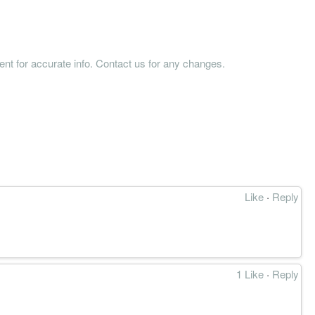
tent for accurate info. Contact us for any changes.
Like
·
Reply
1 Like
·
Reply