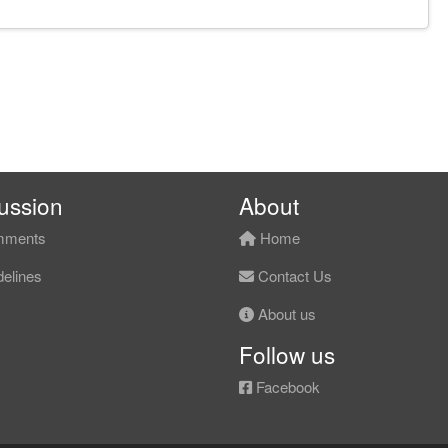
ussion
About
ments
Home
elines
Contact Us
About us
Follow us
Facebook