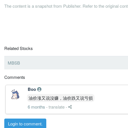
The content is a snapshot from Publisher. Refer to the original con
Related Stocks
MBSB
Comments
Boo
油价涨又说沒赚，油价跌又说亏损
6 months
·
translate
·
Login to comment.