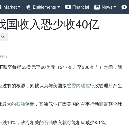
Market
Entitlements
Financial
News
我国收入恐少收40亿
inal
联社）
下跌至每桶55美元至60美元（217令吉至236令吉）之间，我
应过剩的根源，则被认为与美国接管
委内瑞拉
行政管理后产生
球最大的
石油
储量，其油气业正因美国的军事行动而震荡全球
下跌10%，政府相关的
石油
收入就可能相应减少8.1%。