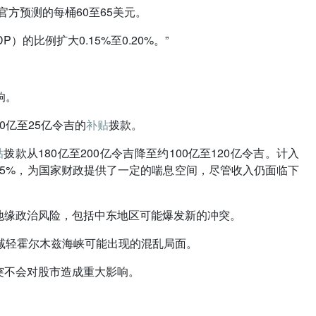
官方预测的每桶60至65美元。
的比例扩大0.15%至0.20%。”
响。
0亿至25亿令吉的
补贴
拨款。
贴
拨款从180亿至200亿令吉降至约100亿至120亿令吉。计入
.15%，为国家财政提供了一定的喘息空间，尽管收入仍面临下
地缘政治风险，包括中东地区可能爆发新的冲突。
减轻霍尔木兹海峡可能出现的混乱局面。
突不会对股市造成重大影响。