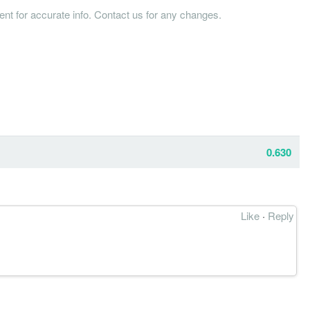
tent for accurate info. Contact us for any changes.
0.630
Like
·
Reply