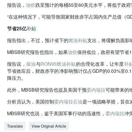
报告说，
油价
跌至预计的每桶55至60美元水平，将低于政府
“在这种情况下，可能导致国家财政赤字占国内生产总值（GDP）
节省25亿
补贴
报告指出，不过，预计省下的
燃油
补贴
支出，将缓解负面影
MBSB研究报告也指出，如果
油价
保持低位，政府有望节省1
报告说，
柴油
与
RON95
燃油
补贴
的合理化改革，让年度
补
节省效应后，财政赤字的净影响预计仅占GDP的0.03%至0
降压力。
此外，MBSB研究报告也提及美国干预
委内瑞拉
可能带来的
分析员认为，美国控制
委内瑞拉
石油
是一项战略举措，旨在
MBSB研究也说，鉴于美国军事行动的迅速性，
委内瑞拉
冲
Translate
View Original Article