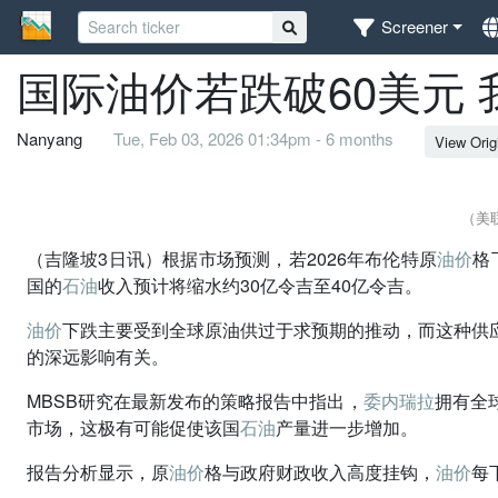
Screener
国际油价若跌破60美元 
Nanyang
Tue, Feb 03, 2026 01:34pm - 6 months
View Orig
（美
（吉隆坡3日讯）根据市场预测，若2026年布伦特原
油价
格
国的
石油
收入预计将缩水约30亿令吉至40亿令吉。
油价
下跌主要受到全球原油供过于求预期的推动，而这种供
的深远影响有关。
MBSB研究在最新发布的策略报告中指出，
委内瑞拉
拥有全
市场，这极有可能促使该国
石油
产量进一步增加。
报告分析显示，原
油价
格与政府财政收入高度挂钩，
油价
每