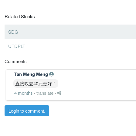
Related Stocks
SDG
UTDPLT
Comments
Tan Meng Meng
直接吹去40元更好！
4 months
·
translate
·
Login to comment.