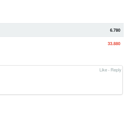
6.780
33.880
Like
·
Reply