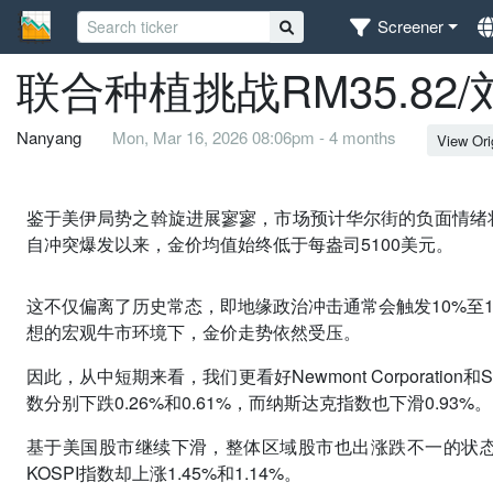
Screener
联合种植挑战RM35.82
Nanyang
Mon, Mar 16, 2026 08:06pm - 4 months
View Ori
鉴于美伊局势之斡旋进展寥寥，市场预计华尔街的负面情绪将
自冲突爆发以来，金价均值始终低于每盎司5100美元。
这不仅偏离了历史常态，即地缘政治冲击通常会触发10%至
想的宏观牛市环境下，金价走势依然受压。
因此，从中短期来看，我们更看好Newmont Corporation
数分别下跌0.26%和0.61%，而纳斯达克指数也下滑0.93%。
基于美国股市继续下滑，整体区域股市也出涨跌不一的状态；日
KOSPI指数却上涨1.45%和1.14%。