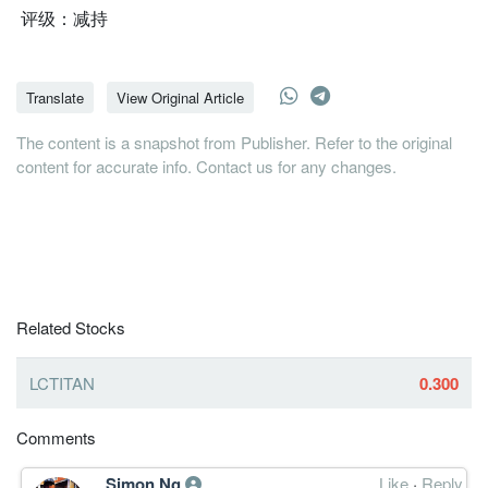
评级：减持
Translate
View Original Article
The content is a snapshot from Publisher. Refer to the original
content for accurate info. Contact us for any changes.
Related Stocks
LCTITAN
0.300
Comments
Simon Ng
Like
·
Reply