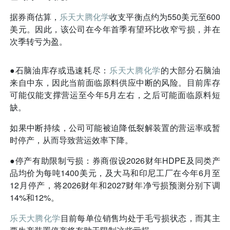
据券商估算，
乐天大腾化学
收支平衡点约为550美元至600
美元。因此，该公司在今年首季有望环比收窄亏损，并在
次季转亏为盈。
●石脑油库存或迅速耗尽：
乐天大腾化学
的大部分石脑油
来自中东，因此当前面临原料供应中断的风险。目前库存
可能仅能支撑营运至今年5月左右，之后可能面临原料短
缺。
如果中断持续，公司可能被迫降低裂解装置的营运率或暂
时停产，从而导致营运效率下降。
●停产有助限制亏损：券商假设2026财年HDPE及同类产
品均价为每吨1400美元，及大马和印尼工厂在今年6月至
12月停产，将2026财年和2027财年净亏损预测分别下调
14%和12%。
乐天大腾化学
目前每单位销售均处于毛亏损状态，而其主