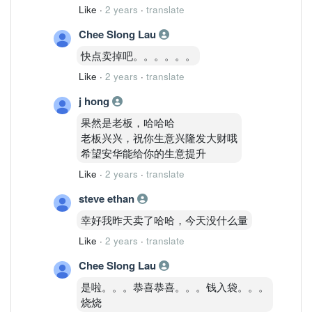
Like
·
2 years
·
translate
Chee SIong Lau
快点卖掉吧。。。。。。
Like
·
2 years
·
translate
j hong
果然是老板，哈哈哈
老板兴兴，祝你生意兴隆发大财哦
希望安华能给你的生意提升
Like
·
2 years
·
translate
steve ethan
幸好我昨天卖了哈哈，今天没什么量
Like
·
2 years
·
translate
Chee SIong Lau
是啦。。。恭喜恭喜。。。钱入袋。。。
烧烧