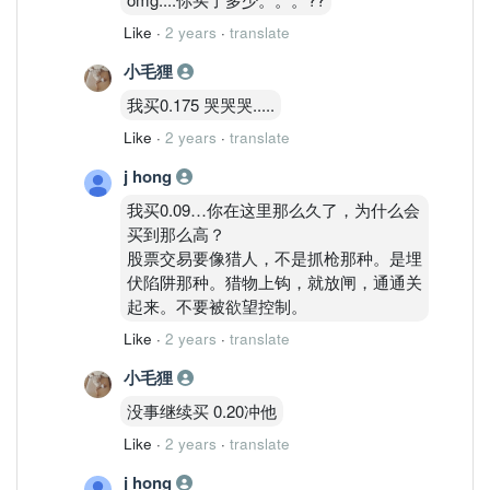
Like
·
2 years
·
translate
小毛狸
我买0.175 哭哭哭.....
Like
·
2 years
·
translate
j hong
我买0.09…你在这里那么久了，为什么会
买到那么高？
股票交易要像猎人，不是抓枪那种。是埋
伏陷阱那种。猎物上钩，就放闸，通通关
起来。不要被欲望控制。
Like
·
2 years
·
translate
小毛狸
没事继续买 0.20冲他
Like
·
2 years
·
translate
j hong