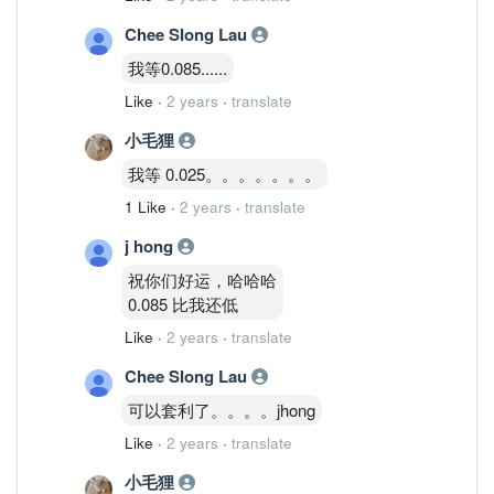
Chee SIong Lau
我等0.085......
Like
·
2 years
·
translate
小毛狸
我等 0.025。。。。。。。
1 Like
·
2 years
·
translate
j hong
祝你们好运，哈哈哈
0.085 比我还低
Like
·
2 years
·
translate
Chee SIong Lau
可以套利了。。。。jhong
Like
·
2 years
·
translate
小毛狸