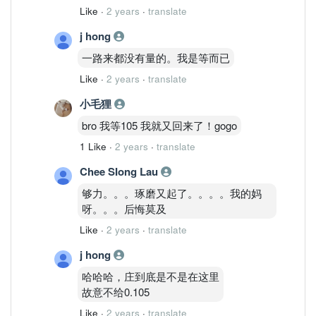
Like
·
2 years
·
translate
j hong
一路来都没有量的。我是等而已
Like
·
2 years
·
translate
小毛狸
bro 我等105 我就又回来了！gogo
1 Like
·
2 years
·
translate
Chee SIong Lau
够力。。。琢磨又起了。。。。我的妈
呀。。。后悔莫及
Like
·
2 years
·
translate
j hong
哈哈哈，庄到底是不是在这里
故意不给0.105
Like
·
2 years
·
translate