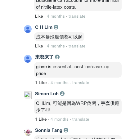
of nitrile‑latex costs.
Like
·
4 months
·
translate
C H Lim
成本暴漲股價都可以起
Like
·
4 months
·
translate
来都来了
glove is essential...cost increase..up
price
1 Like
·
4 months
·
translate
Simon Loh
CHLim, 可能是因為WRP倒閉，手套供應
少了些
1 Like
·
4 months
·
translate
Sonnia Fang