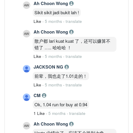
Ah Choon Wong
Sikit sikit jadi bukit lah !
Like
·
5 months
·
translate
Ah Choon Wong
散户都 lari kuat kuat 了，还可以赚算不
错了 ….. 哈哈哈 ！
Like
·
5 months
·
translate
JACKSON NG
前辈，我也走了1.01走的！
Like
·
5 months
·
translate
CM
Ok, 1.04 run for buy at 0.94
1 Like
·
5 months
·
translate
Ah Choon Wong
Harta 业绩出了，应该不会跌到七角