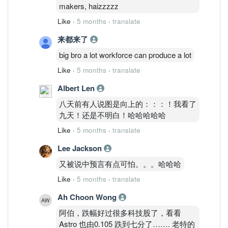
套厂的销售额确实受到挤压。
makers, haizzzzz
Like
·
5 months
·
translate
​盈利逻辑变了： 现在的利润增长不再
靠“卖得贵”，而是靠“省得下”。
来都来了
big bro a lot workforce can produce a lot
Kossan 利润逆势增长 28%，主因不是手
Like
·
5 months
·
translate
套卖多了，而是生产效率提高和原材料/
能源成本管控得力。
Albert Len
八天前有人说图是向上的：：：！我看了
“拼外功（涨价）拼不动，就开始内卷练
九天！还是不明白！哈哈哈哈哈
内功（效率）”，这是目前行业的生存常
态。
Like
·
5 months
·
translate
Lee Jackson
​3️⃣ PK 宿敌：Kossan vs Hartalega
(Harta)
又被说中预言有点可怕。。。哈哈哈
​之前我也分析过 Harta 的财报，两家对比
Like
·
5 months
·
translate
来看，性格鲜明：
Ah Choon Wong
​✅ Kossan 的优点（我为什么看好它的防
阿伯，跌幅好过很多科技股了，看看
御性）：
Astro 也由0.105 跌到七分了……. 老特的