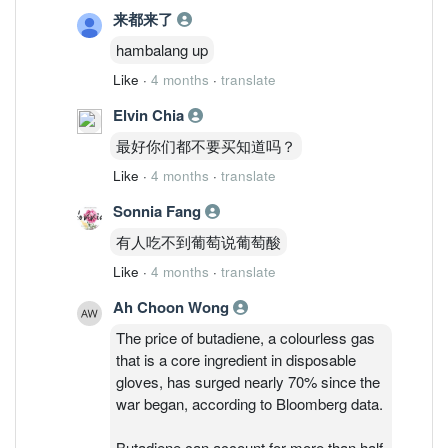
来都来了
hambalang up
Like
·
4 months
·
translate
Elvin Chia
最好你们都不要买知道吗？
Like
·
4 months
·
translate
Sonnia Fang
有人吃不到葡萄说葡萄酸
Like
·
4 months
·
translate
Ah Choon Wong
The price of butadiene, a colourless gas
that is a core ingredient in disposable
gloves, has surged nearly 70% since the
war began, according to Bloomberg data.
Butadiene can account for more than half