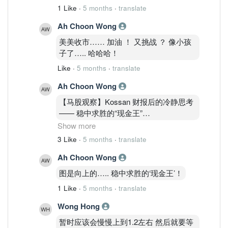
1 Like
·
5 months
·
translate
Ah Choon Wong
美美收市…… 加油 ！ 又挑战 ？ 像小孩
子了….. 哈哈哈！
Like
·
5 months
·
translate
Ah Choon Wong
【马股观察】Kossan 财报后的冷静思考
—— 稳中求胜的“现金王”
Show more
​刚读完高产柅品（KOSSAN, 7153）最新
3 Like
·
5 months
·
translate
的 2025 财年报告，心情是“意料之中的稳
Ah Choon Wong
健”。
图是向上的….. 稳中求胜的‘现金王’！
在手套行业还在复苏泥沼中挣扎时，
1 Like
·
5 months
·
translate
Kossan 交出了一份相当有底气的成绩
单。
Wong Hong
暂时应该会慢慢上到1.2左右 然后就要等
​以下是我的一些复盘与思考：