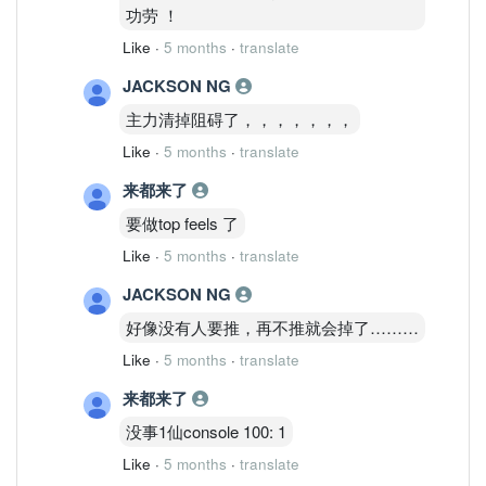
功劳 ！
​资产负债表： Kossan 的净现金水平比
Harta 更惊人，每股现金含金量极高，是
Like
·
5 months
·
translate
名副其实的“避风港”。
JACKSON NG
​非手套业务对冲： 它的技术橡胶
主力清掉阻碍了，，，，，，，
（TRP）业务在手套低迷期提供了额外的
Like
·
5 months
·
translate
利润缓冲。
来都来了
​估值性价比： 相比 Harta 较高的龙头溢
要做top feels 了
价，Kossan 的本益比（P/E）目前更亲
Like
·
5 months
·
translate
民。
JACKSON NG
​❌ Kossan 的缺点（对比 Harta 的不
好像没有人要推，再不推就会掉了………
足）：
​进攻性较弱： Harta 在丁腈手套的研发和
Like
·
5 months
·
translate
高端美欧市场的占有率依然是“一哥”，一
来都来了
旦美国关税红利全面爆发，Harta 的爆发
力（Beta）可能更高。
没事1仙console 100: 1
Like
·
5 months
·
translate
​品牌溢价： 在大资金眼中，Harta 依然是