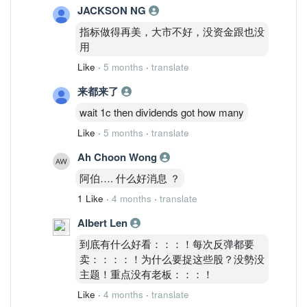
行业的“风向标”，Kossan 更多时候是扮
JACKSON NG
演稳健跟随者的角色。
指标做得再美，大市不好，没资金跟也没
用
​? 总结思考
Like
·
5 months
·
translate
​如果说 Harta 是那把追求极致锋利的“倚
天剑”，Kossan 更像是厚重沉稳的“玄铁
来都来了
重剑”。
wait 1c then dividends got how many
在行业还没完全重回巅峰前，Kossan 这
Like
·
5 months
·
translate
种“手握巨现、极致省钱”的模式，给了投
Ah Choon Wong
资者很强的安全感。
阿伯…. 什么好消息 ？
​⚠️ 免责声明：
1 Like
·
4 months
·
translate
以上内容仅为个人对财报的解读与思考分
享，不构成任何买卖建议或投资咨询。投
Albert Len
资有风险，入市需谨慎，请根据个人财务
到底有什么好看：：：！每次反弹都要
状况或咨询专业财务顾问后做出决策。
卖：：：：！为什么要捉这些股？没勢没
主题！重点没有老板：：：！
​#Kossan #Hartalega #马股 #手套股 #财
Like
·
4 months
·
translate
报分析 #价值投资 #理财笔记