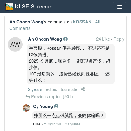
KLSE Screener
Ah Choon Wong
's comment on
KOSSAN
.
All
Comments
Ah Choon Wong
24 Like
·
Reply
手套股，Kossan 傷得最輕….. 不过还不是
時候買进。
2025 -9 月底…现金多，投资现资产多，超
少债。
107 最后買的，股价己经跌到低谷區…. 还
等什么！
2 years
·
edited
·
translate
·
Previous replies
(901)
Cy Young
赚那么一点点钱就跑，会夠你输吗？
Like
·
5 months
·
translate