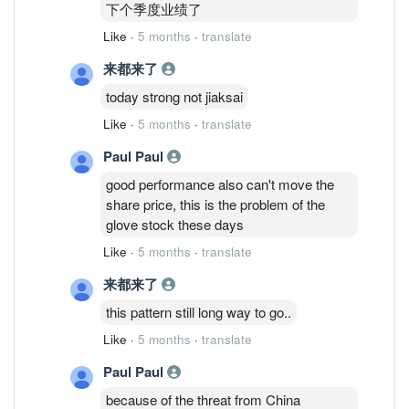
下个季度业绩了
​1️⃣ Kossan 财报划重点：营收虽降，利润
Like
·
5 months
·
translate
反升
来都来了
​净利润： 全年净赚 1.513 亿令吉（按年
增长 28%），第四季度单季表现尤其亮
today strong not jiaksai
眼。
Like
·
5 months
·
translate
​营收： 全年录得 17.5 亿令吉，同比下滑
Paul Paul
约 8.8%。
good performance also can't move the
share price, this is the problem of the
​亮点： 现金流极其强悍，净现金头寸依
glove stock these days
然是行业“天花板”级别。
Like
·
5 months
·
translate
​2️⃣ 行业共性：这是一场“成本管理”的耐
来都来了
力赛
this pattern still long way to go..
​纵观目前整个手套行业，大家面临的困境
大同小异：
Like
·
5 months
·
translate
Paul Paul
​销量（Sales）与平均售价（ASP）承
压： 面对中国厂商的价格激战，大马手
because of the threat from China