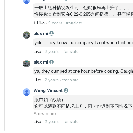
一般上这种情况发生时，他就很难再上升了。。。
慢慢你会看到它在0.22-0.285之间摇摆。。甚至
1 Like
·
2 years
·
translate
alex mi
yalor...they know the company is not worth that mu
Like
·
2 years
·
translate
alex mi
ya, they dumped at one hour before closing. Caught 
Like
·
2 years
·
translate
Wong Vincent
股市如（战场）
它可以遇到不同情况上升，同时也遇到不同情况下
只能够说这就是（股权）的好处
Show more
直行股东的票永远都是最低价，哪怕跌到更低，他
Like
·
2 years
·
translate
你学会了吗？