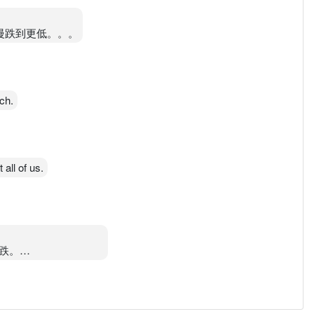
慢慢跌到更低。。。
ch.
all of us.
跌。
们（股东）还是赢家。