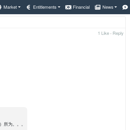
Market
Entitlements
Financial
News
1 Like
·
Reply
）所为。。。