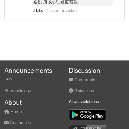
途说 所以心理过度紧张。
3 Like
·
1 year
·
translate
Announcements
Discussion
IPO
Comments
Shareholdings
Guidelines
About
Also available on
Home
Contact Us