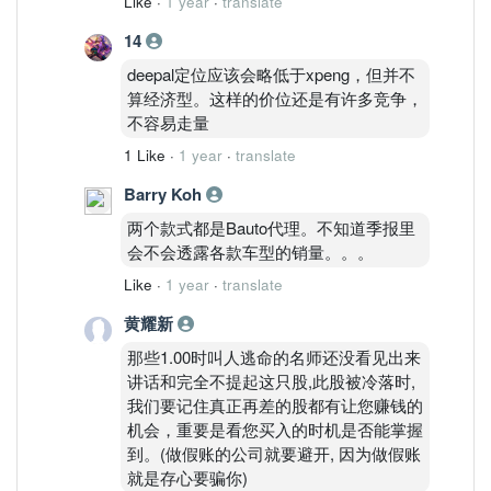
Like
·
1 year
·
translate
14
deepal定位应该会略低于xpeng，但并不
算经济型。这样的价位还是有许多竞争，
不容易走量
1 Like
·
1 year
·
translate
Barry Koh
两个款式都是Bauto代理。不知道季报里
会不会透露各款车型的销量。。。
Like
·
1 year
·
translate
黄耀新
那些1.00时叫人逃命的名师还没看见出来
讲话和完全不提起这只股,此股被冷落时,
我们要记住真正再差的股都有让您赚钱的
机会，重要是看您买入的时机是否能掌握
到。(做假账的公司就要避开, 因为做假账
就是存心要骗你)