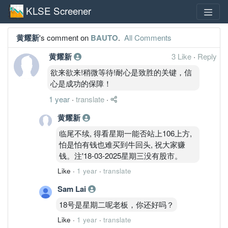
KLSE Screener
黄耀新
's comment on
BAUTO
.
All Comments
黄耀新
3 Like
·
Reply
欲来欲来!稍微等待!耐心是致胜的关键，信
心是成功的保障！
1 year
·
translate
·
黄耀新
临尾不续, 得看星期一能否站上106上方,
怕是怕有钱也难买到牛回头, 祝大家赚
钱。注'18-03-2025星期三没有股市。
Like
·
1 year
·
translate
Sam Lai
18号是星期二呢老板，你还好吗？
Like
·
1 year
·
translate