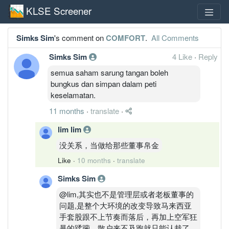
KLSE Screener
Simks Sim
's comment on
COMFORT
.
All Comments
Simks Sim
4 Like
·
Reply
semua saham sarung tangan boleh
bungkus dan simpan dalam peti
keselamatan.
11 months
·
translate
·
lim lim
没关系，当做给那些董事帛金
Like
·
10 months
·
translate
Simks Sim
@lim,其实也不是管理层或者老板董事的
问题,是整个大环境的改变导致马来西亚
手套股跟不上节奏而落后，再加上空军狂
暴的蹂躏，散户来不及跑就只能认栽了。