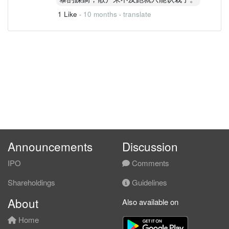
1 Like
·
10 months
·
translate
Announcements
Discussion
IPO
Comments
Shareholdings
Guidelines
About
Also available on
Home