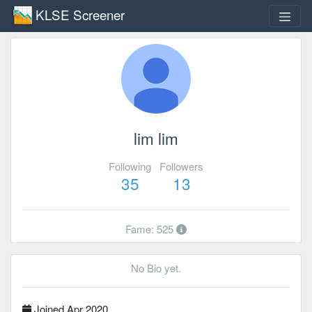
KLSE Screener
lim lim
Following
Followers
35
13
Fame: 525
No Bio yet.
Joined Apr 2020