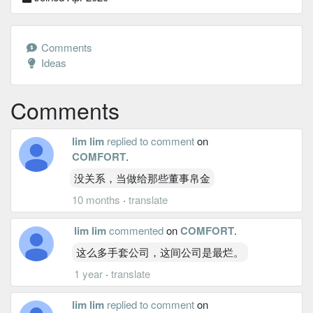
Comments
Ideas
Comments
lim lim
replied to comment
on
COMFORT
.
没关系，当做给那些董事帛金
10 months
·
translate
lim lim
commented
on
COMFORT
.
这么多手套公司，这间公司是最烂。
1 year
·
translate
lim lim
replied to comment
on