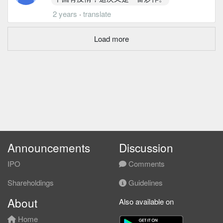
2 years
·
translate
Load more
Announcements
Discussion
IPO
Comments
Shareholdings
Guidelines
About
Also available on
Home