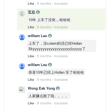
Like
·
9 months
·
translate
宝总
10年 上车了没有....哈哈哈
Like
·
9 months
·
translate
william Lau
上车了，没cutwin的话已经Hollan
Skyyyyyyyyyyyyyyyyyyyÿyyyyy了
Like
·
9 months
·
translate
william Lau
恭喜10年已经上Hollan 车了哈哈哈
Like
·
9 months
·
translate
Wong Eak Yong
人家赚点跑了啦。。。。
Like
·
9 months
·
translate