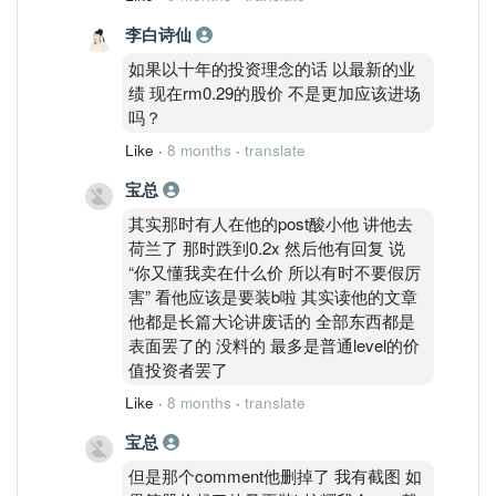
李白诗仙
如果以十年的投资理念的话 以最新的业
绩 现在rm0.29的股价 不是更加应该进场
吗？
Like
·
8 months
·
translate
宝总
其实那时有人在他的post酸小他 讲他去
荷兰了 那时跌到0.2x 然后他有回复 说
“你又懂我卖在什么价 所以有时不要假厉
害” 看他应该是要装b啦 其实读他的文章
他都是长篇大论讲废话的 全部东西都是
表面罢了的 没料的 最多是普通level的价
值投资者罢了
Like
·
8 months
·
translate
宝总
但是那个comment他删掉了 我有截图 如