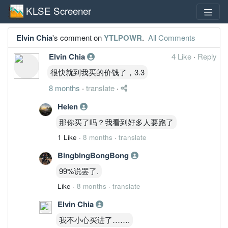
KLSE Screener
Elvin Chia
's comment on
YTLPOWR
.
All Comments
Elvin Chia
4 Like
·
Reply
很快就到我买的价钱了，3.3
8 months
·
translate
·
Helen
那你买了吗？我看到好多人要跑了
1 Like
·
8 months
·
translate
BingbingBongBong
99%说罢了.
Like
·
8 months
·
translate
Elvin Chia
我不小心买进了…….