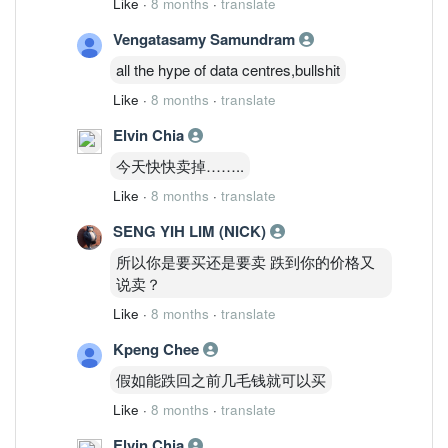
Like
·
8 months
·
translate
Vengatasamy Samundram
all the hype of data centres,bullshit
Like
·
8 months
·
translate
Elvin Chia
今天快快卖掉……..
Like
·
8 months
·
translate
SENG YIH LIM (NICK)
所以你是要买还是要卖 跌到你的价格又
说卖？
Like
·
8 months
·
translate
Kpeng Chee
假如能跌回之前几毛钱就可以买
Like
·
8 months
·
translate
Elvin Chia