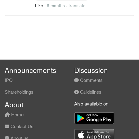
Like
·
6 months
·
translate
Announcements
Discussion
IPO
Comments
Shareholdings
Guidelines
About
Also available on
Home
Contact Us
About us