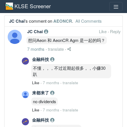
KLSE Screener
JC Chai
's comment on
AEONCR
.
All Comments
JC Chai
Like
·
Reply
想问Aeon 和 AeonCR Agm 是一起的吗？
7 months
·
translate
·
金融科技
不懂，，，不过近期起很多，，小赚30
趴
Like
·
7 months
·
translate
来都来了
no dividends
Like
·
7 months
·
translate
金融科技