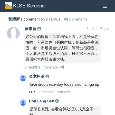
KLSE Screener
黄耀新
's comment on
UTDPLT
.
All Comments
黄耀新
3 Like
·
Reply
好公司的股价回跌在均线上方，不是给你们
怕的，它是给你们买的时机，创新高是主流
股，看！市场资金也认同，筹码也很稳定，
个人看法是主流股不怕高，只怕它不再高，
最后祝大家股市赚大钱。
7 months
·
translate
·
金龙柯基
fake drop yeaterday today also hamga up
Like
·
7 months
·
translate
Poh Leng Sek
是假跌真涨, 会看会算处理方式完全不一
样。