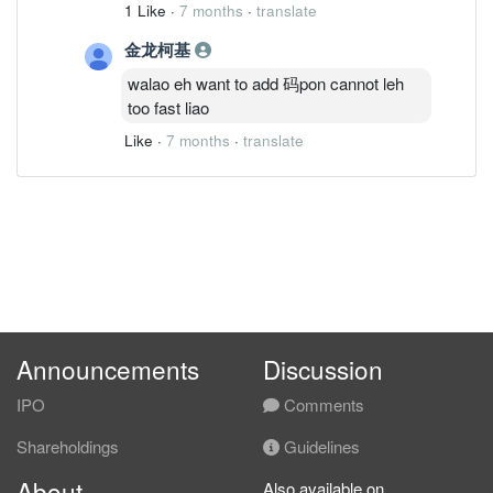
1 Like
·
7 months
·
translate
金龙柯基
walao eh want to add 码pon cannot leh
too fast liao
Like
·
7 months
·
translate
Announcements
Discussion
IPO
Comments
Shareholdings
Guidelines
About
Also available on