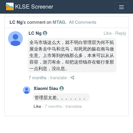
KLSE Screener
LC Ng
's comment on
MTAG
.
All Comments
LC Ng
Like
·
Reply
全马市场这么大，就不明白管理层为何不拓
展业务去中马和北马，却死死的躲在南马做
生意。上市筹到的钱那么多，本来可以从从
容容，游刃有余，却把这些钱存在银行拿那
一点利息，没出息。
7 months
·
translate
·
Xiaomi Siau
管理层太差。。。。。。。
Like
·
7 months
·
translate