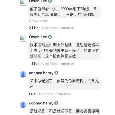
Owen Lee
→ 强趋势推进股
值不值得看个人，2009年用了7年从，5
六、最终判定
块去到最高16.90足足三倍，然后回调到8
推荐状态：推荐
块附近，然后这几年又从8块去到14.50，
Show more
推荐等级：A
不说技术面，只说基本面，2009和现在
2 Like
·
4 months
·
translate
七、执行建议
的盈利收入和营业额，都翻了几倍，股价
不在 14.50 下方追高
Owen Lee
却回不去当年，虽然说当中也有红股，分
回踩 14.00–14.10 是安全加仓区
红之类的拖慢了股价，但是如果这种股放
技术面写是中期上升趋势，意思是还能再
跌破 13.80 才需要降级
在美国，股价已经是天价了，可怜的马
上去，但是会到哪里就不懂了，如果没有
一句话结论
股，
过前高，这个股也算是失败
TENAGA 属于中周期趋势主升段。
现在是高位推进，不是顶部结构。
1 Like
·
4 months
·
translate
coonec henry
又来做老湿了，你妈为你而羞愧，回头是
岸
Like
·
4 months
·
translate
coonec henry
是就说是，不是就说不是，回答得模拟两