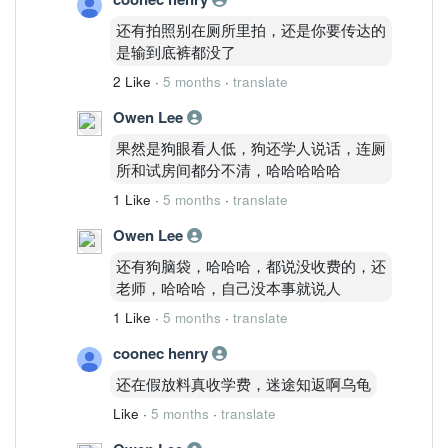
Stoch 进入强区
还有拍照别在厕所里拍，还是你要传达的
短线：
是输到底裤都没了
仍有一段惯性冲刺。
30m
2 Like
·
5 months
·
translate
已过热
Owen Lee
出现短线钝化
说明：
果然是狗眼看人低，狗还学人说话，连厕
短线会有回踩，但不会改变趋势。
所和试房间都分不清，哈哈哈哈哈
三、关键价位
1 Like
·
5 months
·
translate
类型
Owen Lee
价格
短支撑
还有狗脑袋，哈哈哈，都说没收费的，还
14.10
老师，哈哈哈，自己没本事就说人
结构支撑
1 Like
·
5 months
·
translate
13.80
强支撑
coonec henry
13.50
还在假放料真收学费，迷途知返啊乌龟
第一压力
14.50
Like
·
5 months
·
translate
主压力