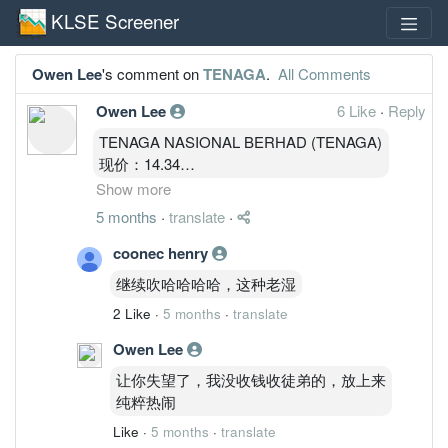
KLSE Screener
Owen Lee
's comment on
TENAGA
.
All Comments
Owen Lee
6 Like
·
Reply
TENAGA NASIONAL BERHAD (TENAGA)
现价：14.34
执行版本：MBOW 3.5-Pro A+
Show more
一、周期定位
5 months
·
translate
·
3M（大周期锚）
明确 V 型修复完成
coonec henry
突破 10–12 区间
继续吹哈哈哈哈，这种老湿
MACD 主升段延续
2 Like
·
5 months
·
translate
OBV 回到高位
结论：
Owen Lee
3M 已进入中期多头趋势。
让你失望了，我没收钱收徒弟的，放上来
月线
纯粹热闹
二次攻击 14.50 压力
Stoch 刚回升
Like
·
5 months
·
translate