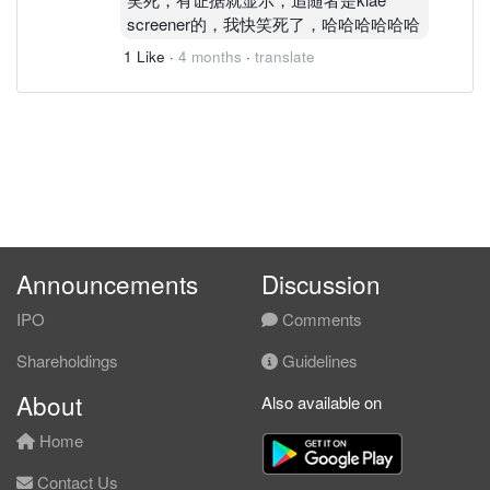
screener的，我快笑死了，哈哈哈哈哈哈
1 Like
·
4 months
·
translate
Announcements
Discussion
IPO
Comments
Shareholdings
Guidelines
About
Also available on
Home
Contact Us