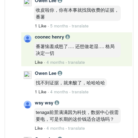
Owen Lee
15.00
四、路径推演
收皮啦你，你有本事就找我收费的证据，
Path A（45%）
番薯
突破 14.50
1 Like
·
5 months
·
translate
→ 测试 15.00
Path B（40%）
coonec henry
14.00–14.50 震荡整理
番薯恼羞成怒了…. 还想做老湿…. 格局
Path C（15%）
决定一切
跌破 13.80
Like
·
4 months
·
translate
→ 周线转弱
五、SPD 评分
Owen Lee
项目
找不到证据，就来酸了，哈哈哈哈
评分
结构完整度
1 Like
·
4 months
·
translate
8.5
wsy wsy
动能持续性
8.0
tenaga前景满满因为科技，数据中心很需
资金确认度
要电，可是长期的这价钱适合进场吗？
8.0
Like
·
4 months
·
translate
SPD 综合
8.2 / 10