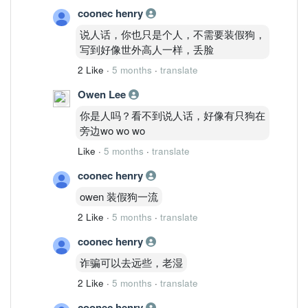
MACD 仍在零轴上方
coonec henry
关键：
月线趋势未坏，但 14.50 是多年平台上沿。
说人话，你也只是个人，不需要装假狗，
周线（当前主控）
写到好像世外高人一样，丢脸
价格站稳周云
2 Like
·
5 months
·
translate
MACD 多头延续
Fisher 接近高位
Owen Lee
量能健康
你是人吗？看不到说人话，好像有只狗在
结构判断：
旁边wo wo wo
周线强趋势股。
Like
·
5 months
·
translate
二、执行层
日线
coonec henry
横盘后再冲 14.50
owen 装假狗一流
Stoch 60 区上行
MACD 金叉再扩张
2 Like
·
5 months
·
translate
量能稳定
coonec henry
属于：
高位震荡推进结构。
诈骗可以去远些，老湿
4H
2 Like
·
5 months
·
translate
刚突破 14.30 短压
MACD 再次翻多
coonec henry