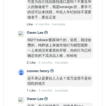
可是为自己找后路找借口是吗？不要丢华
人的脸做老千，我是kenanga 的，要学习
的话可以来找我，年轻人年纪轻轻不需要
做老千，要走正道
Like
·
4 months
·
translate
Owen Lee
562个follower要跟38个的，笑死，我没收
费的，纯粹放上来做市场行为模型观察，
一上来就没有素质的开喷，你的行为已经
确定你的下流没品人格，哈哈哈
2 Like
·
4 months
·
translate
coonec henry
还不承认是要拉人入会？老万这里不是你
找吃的地方
1 Like
·
4 months
·
translate
Owen Lee
笑死，有证据就显示，追随者是klae