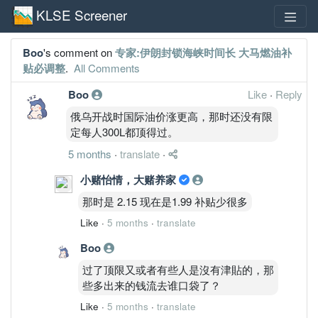
KLSE Screener
Boo
's comment on
专家:伊朗封锁海峡时间长 大马燃油补
贴必调整
.
All Comments
Boo
Like
·
Reply
俄乌开战时国际油价涨更高，那时还没有限
定每人300L都顶得过。
5 months
·
translate
·
小赌怡情，大赌养家
那时是 2.15 现在是1.99 补贴少很多
Like
·
5 months
·
translate
Boo
过了顶限又或者有些人是沒有津貼的，那
些多出来的钱流去谁口袋了？
Like
·
5 months
·
translate