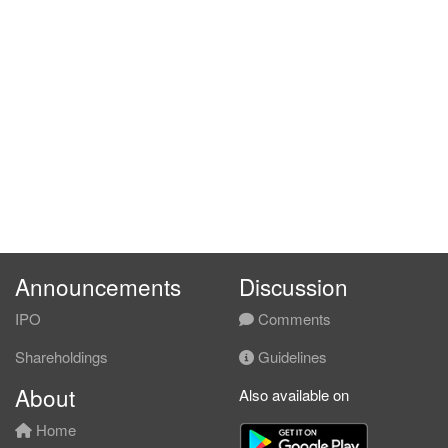
Announcements
Discussion
IPO
Comments
Shareholdings
Guidelines
About
Also available on
Home