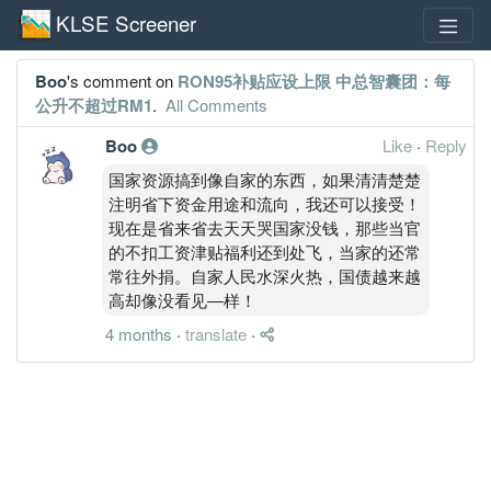
KLSE Screener
Boo
's comment on
RON95补贴应设上限 中总智囊团：每
公升不超过RM1
.
All Comments
Boo
Like
·
Reply
国家资源搞到像自家的东西，如果清清楚楚
注明省下资金用途和流向，我还可以接受！
现在是省来省去天天哭国家没钱，那些当官
的不扣工资津贴福利还到处飞，当家的还常
常往外捐。自家人民水深火热，国债越来越
高却像没看见―样！
4 months
·
translate
·