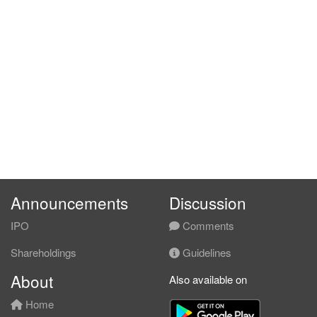
Announcements
Discussion
IPO
Comments
Shareholdings
Guidelines
About
Also available on
Home