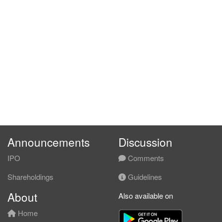
Announcements
Discussion
IPO
Comments
Shareholdings
Guidelines
About
Also available on
Home