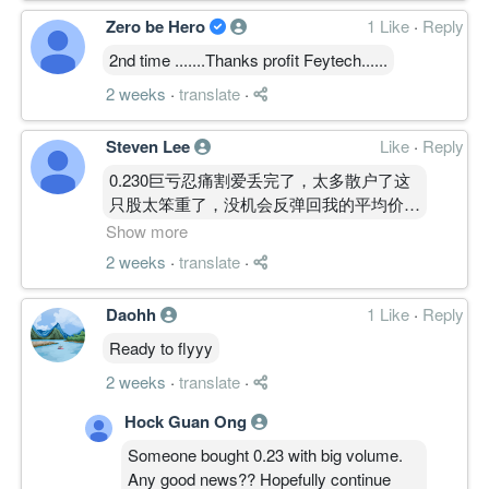
Zero be Hero
1 Like
·
Reply
2nd time .......Thanks profit Feytech......
2 weeks
·
translate
·
Steven Lee
Like
·
Reply
0.230巨亏忍痛割爱丢完了，太多散户了这
只股太笨重了，没机会反弹回我的平均价
0.280
Show more
算了啦
2 weeks
·
translate
·
150000unit丢光了
走人了
Daohh
1 Like
·
Reply
再见了FEYTECH 5322
Ready to flyyy
2 weeks
·
translate
·
Hock Guan Ong
Someone bought 0.23 with big volume.
Any good news?? Hopefully continue