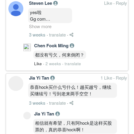
Steven Lee
Like
·
Reply
yes啦
Gg com
等待业绩中的爆风雨
Show more
3 weeks
·
translate
·
ipo 0.80
现在0.22
Chen Fook Ming
都没有亏欠，何来倒闭？
倒闭边缘
Like
·
2 weeks
·
translate
还是起死回生
就看2027年
Jia Yi Tan
1 Like
·
Reply
恭喜hock买什么亏什么！越买越亏，继续
买继续亏！亏到老来两手空空！
3 weeks
·
translate
·
Jia Yi Tan
相信就有希望，只有阿hock是这样买股
票的，真的恭喜hock啊！