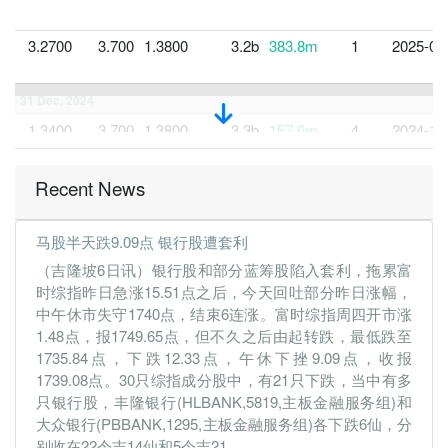
3.2700
3.700
1.3800
3.2b
383.8m
1
2025-03
31 Dec, 2024
1.3400
3.700
1.3800
3.3b
157.0m
4
2024-12
3.7200
3.600
1.4000
3.1b
437.0m
3
2024-09
Recent News
3.4600
3.500
1.4000
3.1b
406.0m
2
2024-06
3.2100
3.500
1.4000
3.2b
376.5m
1
2024-03
马股半天跌9.09点 银行股遭套利
31 Dec, 2023
（吉隆坡6日讯）银行股和部分蓝筹股陷入套利，拖累富
3.7100
3.500
1.4000
3.3b
435.1m
4
2023-12
时综指昨日急涨15.51点之后，今天回吐部分昨日涨幅，
中午休市失守1740点，结束6连涨。富时综指周四开市涨
3.8800
3.300
1.3900
3.1b
455.7m
3
2023-09
1.48点，报1749.65点，但不久之后由起转跌，最低跌至
2.9300
3.200
1.3800
3.1b
343.5m
2
2023-06
1735.84点，下跌12.33点，午休下挫9.09点，收报
2.7100
3.200
1.3900
3.2b
317.9m
1
2023-03
1739.08点。30只综指成分股中，有21只下跌，当中有多
只银行股，丰隆银行(HLBANK,5819,主板金融服务组)和
31 Dec, 2022
大众银行(PBBANK,1295,主板金融服务组)各下跌6仙，分
0.4700
3.100
1.3900
2.2b
42.8m
4
2022-12
别收在22令吉14仙和5令吉21...