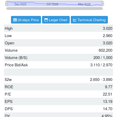
30-days Price
Larger Chart
Technical Charting
High
3.020
Low
2.960
Open
3.020
Volume
602,200
Volume (B/S)
200
/
1,000
Price Bid/Ask
3.110
/
2.970
52w
2.650 - 3.890
ROE
9.77
P/E
22.51
EPS
13.19
DPS
14.70
DY
4.95%