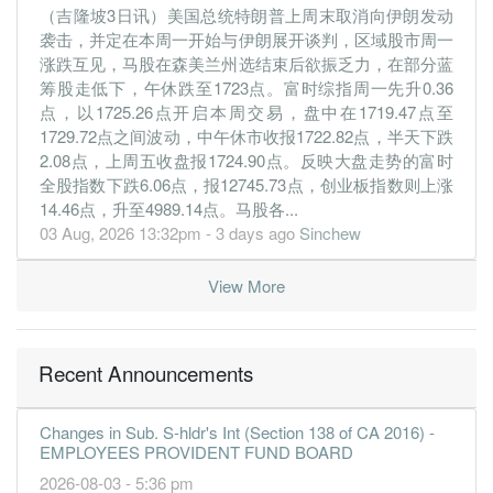
（吉隆坡3日讯）美国总统特朗普上周末取消向伊朗发动
4.8200
4.800
0.0700
1.7b
374.6m
4
2016-12
袭击，并定在本周一开始与伊朗展开谈判，区域股市周一
5.6400
5.600
0.0700
1.6b
438.4m
3
2016-09
涨跌互见，马股在森美兰州选结束后欲振乏力，在部分蓝
筹股走低下，午休跌至1723点。富时综指周一先升0.36
5.4100
5.400
0.0700
1.7b
420.6m
2
2016-06
点，以1725.26点开启本周交易，盘中在1719.47点至
5.1300
5.100
0.0700
1.7b
399.0m
1
2016-03
1729.72点之间波动，中午休市收报1722.82点，半天下跌
2.08点，上周五收盘报1724.90点。反映大盘走势的富时
31 Dec, 2015
全股指数下跌6.06点，报12745.73点，创业板指数则上涨
4.9200
4.900
0.0700
1.7b
382.4m
4
2015-12
14.46点，升至4989.14点。马股各...
5.1000
03 Aug, 2026 13:32pm - 3 days ago
5.100
0.0700
1.7b
396.6m
Sinchew
3
2015-09
5.9700
5.900
0.0800
1.7b
464.4m
2
2015-06
View More
6.1600
6.100
0.0800
1.8b
479.2m
1
2015-03
31 Dec, 2014
7.2000
Recent Announcements
7.200
0.0900
1.8b
560.1m
4
2014-12
6.2600
6.200
0.0800
1.8b
486.9m
3
2014-09
Changes in Sub. S-hldr's Int (Section 138 of CA 2016) -
6.4200
6.400
0.0800
1.7b
498.9m
2
2014-06
EMPLOYEES PROVIDENT FUND BOARD
6.2400
6.200
0.0800
1.7b
485.2m
1
2014-03
2026-08-03 - 5:36 pm