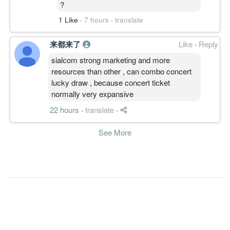
?
38.7000
0.000
2.4900
1.2b
290.1m
1
2008-03
1 Like
·
7 hours
·
translate
31 Dec, 2007
39.1000
59.250
2.1000
1.2b
293.0m
4
2007-12
来都来了
Like
·
Reply
36.4000
100.000
2.4400
1.1b
273.3m
3
2007-09
sialcom strong marketing and more
33.4000
68.500
resources than other , can combo concert
2.5800
1.1b
250.3m
2
2007-06
lucky draw , because concert ticket
32.8000
0.000
2.6600
1.0b
246.0m
1
2007-03
normally very expansive
31 Dec, 2006
22 hours
·
translate
·
31.9000
57.500
2.3400
966.8m
239.6m
4
2006-12
See More
24.1000
0.000
2.6200
920.8m
180.8m
3
2006-09
26.7000
53.500
2.7600
903.7m
200.6m
2
2006-06
24.6000
0.000
3.2400
861.3m
184.7m
1
2006-03
31 Dec, 2005
20.9000
0.000
3.0000
827.7m
156.6m
4
2005-12
19.1000
0.000
2.7400
744.9m
142.9m
3
2005-09