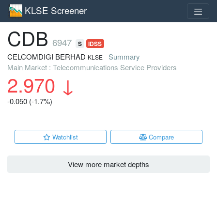
KLSE Screener
CDB
6947
S
IDSS
CELCOMDIGI BERHAD
Summary
KLSE
Main Market : Telecommunications Service Providers
2.970
↓
-0.050 (-1.7%)
Watchlist
Compare
View more market depths