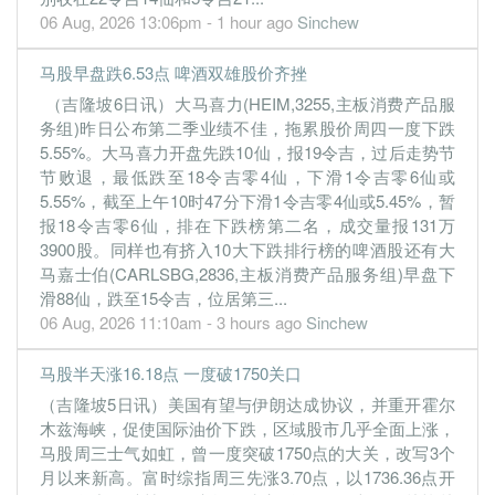
06 Aug, 2026 13:06pm - 1 hour ago
Sinchew
3.4000
3.400
0.0800
1.5b
264.5m
3
2022-09
2.8300
2.800
0.0700
1.5b
220.0m
2
2022-06
马股早盘跌6.53点 啤酒双雄股价齐挫
3.0400
2.900
0.0700
1.5b
236.1m
1
2022-03
（吉隆坡6日讯）大马喜力(HEIM,3255,主板消费产品服
务组)昨日公布第二季业绩不佳，拖累股价周四一度下跌
31 Dec, 2021
5.55%。大马喜力开盘先跌10仙，报19令吉，过后走势节
3.9200
3.900
0.0800
1.6b
304.6m
4
2021-12
节败退，最低跌至18令吉零4仙，下滑1令吉零6仙或
4.0200
4.000
0.0800
1.6b
312.8m
3
2021-09
5.55%，截至上午10时47分下滑1令吉零4仙或5.45%，暂
报18令吉零6仙，排在下跌榜第二名，成交量报131万
3.6000
3.600
0.0800
1.6b
279.9m
2
2021-06
3900股。同样也有挤入10大下跌排行榜的啤酒股还有大
3.4100
3.400
0.0800
1.6b
264.8m
1
2021-03
马嘉士伯(CARLSBG,2836,主板消费产品服务组)早盘下
滑88仙，跌至15令吉，位居第三...
31 Dec, 2020
06 Aug, 2026 11:10am - 3 hours ago
Sinchew
3.6000
3.600
0.0800
1.6b
280.2m
4
2020-12
4.1300
4.100
0.0800
1.6b
320.8m
3
2020-09
马股半天涨16.18点 一度破1750关口
3.7000
3.700
0.0800
1.5b
288.0m
2
2020-06
（吉隆坡5日讯）美国有望与伊朗达成协议，并重开霍尔
木兹海峡，促使国际油价下跌，区域股市几乎全面上涨，
4.2700
4.200
0.0800
1.6b
332.0m
1
2020-03
马股周三士气如虹，曾一度突破1750点的大关，改写3个
31 Dec, 2019
月以来新高。富时综指周三先涨3.70点，以1736.36点开