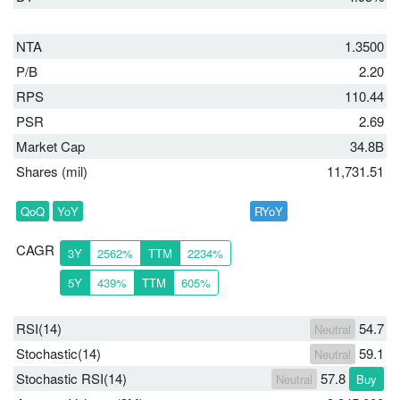
NTA
1.3500
P/B
2.20
RPS
110.44
PSR
2.69
Market Cap
34.8B
Shares (mil)
11,731.51
QoQ
YoY
RYoY
CAGR
3Y
2562%
TTM
2234%
5Y
439%
TTM
605%
RSI(14)
54.7
Neutral
Stochastic(14)
59.1
Neutral
Stochastic RSI(14)
57.8
Neutral
Buy