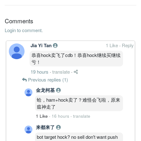
31 Dec, 2010
42.7000
43.000
1.7300
1.4b
332.0m
4
2010-12
Comments
37.2000
50.000
1.8000
1.4b
289.3m
3
2010-09
Login to comment.
35.8000
35.000
1.7800
1.3b
278.4m
2
2010-06
Jia Yi Tan
1 Like
·
Reply
35.8000
35.000
1.7700
1.3b
278.3m
1
2010-03
恭喜hock卖飞了cdb！恭喜hock继续买继续
31 Dec, 2009
亏！
31.7000
54.000
1.9600
1.2b
246.5m
4
2009-12
19 hours
·
translate
·
31.4000
75.000
2.3900
1.2b
244.1m
3
2009-09
Previous replies (1)
30.2000
49.000
2.5700
1.2b
234.5m
2
2009-06
金龙柯基
35.4000
0.000
2.7900
1.2b
275.4m
1
2009-03
蛤，ham+hock卖了？难怪会飞啦，原来
瘟神走了
31 Dec, 2008
36.3000
53.000
1 Like
2.4400
·
16 hours
·
1.2b
translate
282.2m
4
2008-12
34.7000
78.000
2.8600
1.2b
269.9m
3
2008-09
来都来了
38.9000
57.000
3.0800
1.2b
298.4m
2
2008-06
bot target hock? no sell don't want push