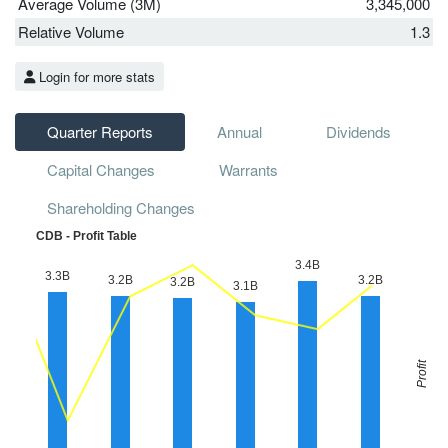
Average Volume (3M)
3,345,000
Relative Volume
1.3
Login for more stats
Quarter Reports
Annual
Dividends
Capital Changes
Warrants
Shareholding Changes