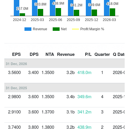
EPS
DPS
NTA
Revenue
P/L
Quarter
Q Date
31 Dec, 2026
3.5600
3.400
1.3500
3.2b
418.0m
1
2026-03
31 Dec, 2025
2.9800
3.600
1.3500
3.4b
349.6m
4
2025-12
2.9100
3.600
1.3700
3.1b
341.2m
3
2025-09
3.7400
3.800
1.3800
3.2b
438.9m
2
2025-06