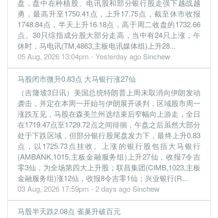
盘，盘中在种植股、电讯股和部分银行股走强下越战越
4.4100
4.400
0.0800
1.7b
342.9m
4
2019-12
勇，最高升至1750.41点，上升17.75点，截至休市收报
4.5800
4.500
0.0900
1.6b
356.0m
3
2019-09
1748.84点，半天上升16.18点，高于周二收盘的1732.66
5.0500
5.000
0.0900
1.5b
392.5m
2
2019-06
点。30只综指成分股大部分走高，当中有24只上涨，午
休时，马电讯(TM,4863,主板电讯媒体组)上升28...
4.3900
4.300
0.0800
1.5b
341.5m
1
2019-03
05 Aug, 2026 13:04pm - Yesterday ago
Sinchew
31 Dec, 2018
马股闭市微升0.83点 大马银行涨27仙
4.8600
4.800
0.0900
1.7b
377.8m
4
2018-12
（吉隆坡3日讯）美国总统特朗普上周末取消向伊朗发动
5.0500
5.000
0.0900
1.6b
392.5m
3
2018-09
袭击，并定在本周一开始与伊朗展开谈判，区域股市周一
4.9400
4.900
0.0900
1.6b
384.3m
2
2018-06
涨跌互见，马股在森美兰州选结束后窄幅向上游走，全日
在1719.47点至1729.72点之间徘徊，午盘之后虽然大部分
4.9700
4.900
0.0900
1.6b
386.1m
1
2018-03
处于下跌区域，但部分银行股尾盘发力下，最终上升0.83
31 Dec, 2017
点，以1725.73点挂收。上涨的银行股包括大马银行
4.6300
4.600
0.0700
1.6b
360.1m
4
2017-12
(AMBANK,1015,主板金融服务组)上升27仙，收报7令吉
零3仙，为全场第四大上升股；联昌集团(CIMB,1023,主板
4.9500
4.900
0.0700
1.6b
384.6m
3
2017-09
金融服务组)涨12仙，收报8令吉零1仙；兴业银行(R...
4.6200
4.600
0.0700
1.6b
358.9m
2
2017-06
03 Aug, 2026 17:59pm - 2 days ago
Sinchew
4.8000
4.700
0.0700
1.6b
373.1m
1
2017-03
马股半天跌2.08点 雀巢升破百元
31 Dec, 2016