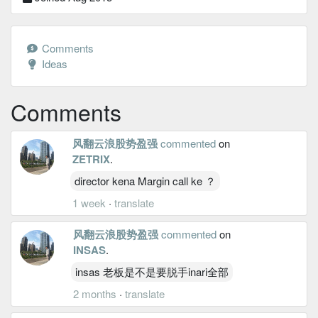
Comments
Ideas
Comments
风翻云浪股势盈强
commented
on
ZETRIX
.
director kena Margin call ke ？
1 week
·
translate
风翻云浪股势盈强
commented
on
INSAS
.
insas 老板是不是要脱手inari全部
2 months
·
translate