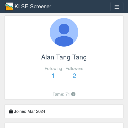
KLSE Screener
Alan Tang Tang
Following
Followers
1
2
Fame: 71
Joined Mar 2024