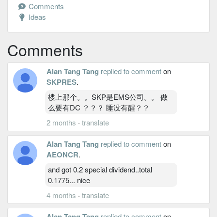
Comments
Ideas
Comments
Alan Tang Tang
replied to comment
on
SKPRES
.
楼上那个。。SKP是EMS公司。。 做
么要有DC ？？？ 睡没有醒？？
2 months
·
translate
Alan Tang Tang
replied to comment
on
AEONCR
.
and got 0.2 special dividend..total
0.1775... nice
4 months
·
translate
Alan Tang Tang
replied to comment
on