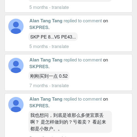
5 months
·
translate
Alan Tang Tang
replied to comment
on
SKPRES
.
SKP PE 8...VS PE43...
5 months
·
translate
Alan Tang Tang
replied to comment
on
SKPRES
.
刚刚买到一点 0.52
7 months
·
translate
Alan Tang Tang
replied to comment
on
SKPRES
.
我也想问，到底是谁那么多便宜票丢
啊？ 是怎样做到的？亏着卖？ 看起来
都是小散户。。