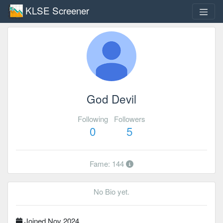
KLSE Screener
God Devil
Following
Followers
0
5
Fame: 144
No Bio yet.
Joined Nov 2024