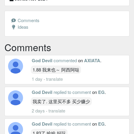
Comments
Ideas
Comments
God Devil
commented
on
AXIATA
.
1.88 我来也～ 阿西阿哒
1 day
·
translate
God Devil
replied to comment
on
EG
.
我卖了. 这里买不多 买少赚少
2 days
·
translate
God Devil
replied to comment
on
EG
.
1.83了 哈哈 好玩