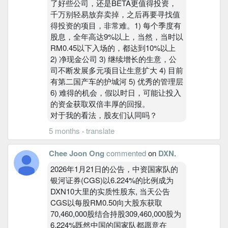
了好些公司，还是BETA更值得投资，
千万别轻易放弃卖掉，之后再要寻找值
得投资的项目，非常难。1) 每个季度有
股息，全年高达9%以上，当然，当时以
RM0.45以下入场的，都达到10%以上
2) 净现金公司 3) 继续增长的生意，公
司不断发展多元项目让生意扩大 4) 目前
有第二国产车的护城河 5) 优秀的管理层
6) 难得的机会，假以时日，可能让投入
的资金获取双倍丰厚的回报。
对于我的看法，股友们认同吗？
5 months
·
translate
Chee Joon Ong
commented
on
DXN
.
2026年1月21日的公告，中资国家队的
银河证券(CGS)以6.224%的比例成为
DXN10大里的实质性股东, 当天公告
CGS以每股RM0.50向大股东获取
70,460,000股结合持股309,460,000股为
6.224%既然中国的国家队都愿意在