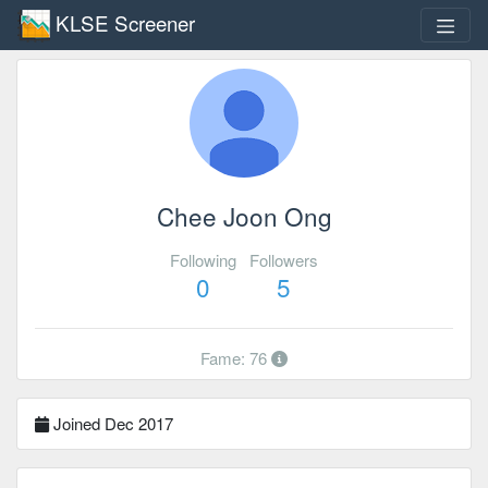
KLSE Screener
Chee Joon Ong
Following
Followers
0
5
Fame: 76
Joined Dec 2017