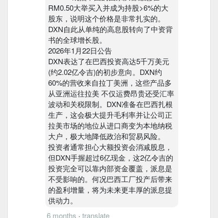
RM0.50大举买入并成为持股>6%的大
股东，说明这个价格是非常扎实的。
DXN自此从单纯的高息股转向了中资背
书的全球增长股。
2026年1月22日公告
DXN表达了在巴西投资高达5千万美元
(约2.02亿令吉)的初步意向。DXN约
60%的营收来自拉丁美洲，这些产品多
从亚洲运往拉美 不仅运费昂贵还受汇率
波动和关税限制。DXN准备在巴西扎根
生产，这会极大提升毛利率并让公司正
拉美市场的地位从进口商变为本地纳税
大户，极大地降低政治和贸易风险。
投资者通常担心大额投资会消减股息，
但DXN手握超过6亿现金，这2亿令吉的
投资完全可以靠内部资金覆盖，派息是
不受影响的。何况巴西工厂投产后带来
的盈利增量，将为未来更丰厚的派息提
供动力。
6 months
·
translate