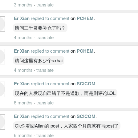
3 months
·
translate
Er Xian
replied to comment
on
PCHEM
.
请问三千哥要补仓了吗？
4 months
·
translate
Er Xian
replied to comment
on
PCHEM
.
请问这里有多少个sxhai
4 months
·
translate
Er Xian
replied to comment
on
SCICOM
.
现在的人发现自己错了不是道歉，而是删评论LOL
6 months
·
translate
Er Xian
replied to comment
on
SCICOM
.
Gk你看回Allan的 post，人家四个月前就有写post了
6 months
·
translate