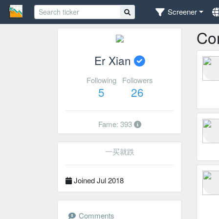
Screener
Co
Er Xian
Following
Followers
5
26
Fame: 393
一买就跌
Joined Jul 2018
Comments