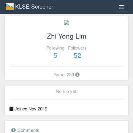
KLSE Screener
Zhi Yong Lim
Following
Followers
5
52
Fame: 289
No Bio yet.
Joined Nov 2019
Comments