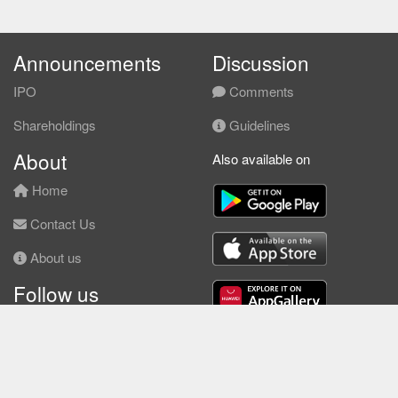
Announcements
Discussion
IPO
Comments
Shareholdings
Guidelines
About
Also available on
Home
Contact Us
About us
Follow us
Facebook
© KLSE Screener 2026 | Neobie Enterprise |
Terms of Use
|
Privacy Policy