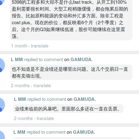
5398的工程多和大却不是什么fast track。从开工到100%
盈利需要很长时间。大型工程稍微缓慢，都会拖累后期的
报告。比如原料能源的变动和外汇多方面。除非工程是
cost plus。现在的价位，都反映着6个月（2个季度）之
后。这个月的Q3如果继续低迷，股价可能继续在这里震
荡。
1 month
·
translate
L MM
replied to comment
on
GAMUDA
.
也不知道是不是业绩还是哪里出问题。这几个交易日一直
都有卖墙出现。
2 months
·
translate
L MM
replied to comment
on
GAMUDA
.
业绩来临前的风暴吧。里面那么多还在一直在丢票。
2 months
·
translate
L MM
replied to comment
on
GAMUDA
.