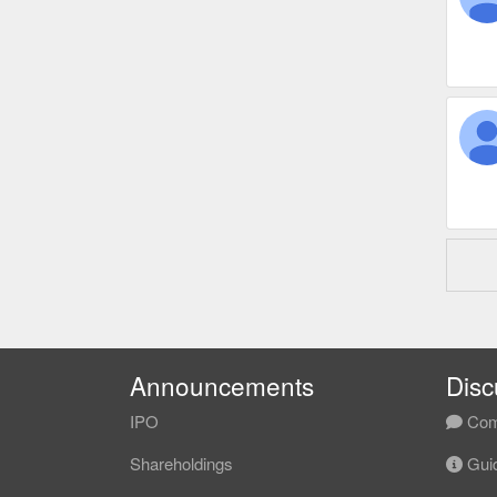
Announcements
Disc
IPO
Com
Shareholdings
Guid