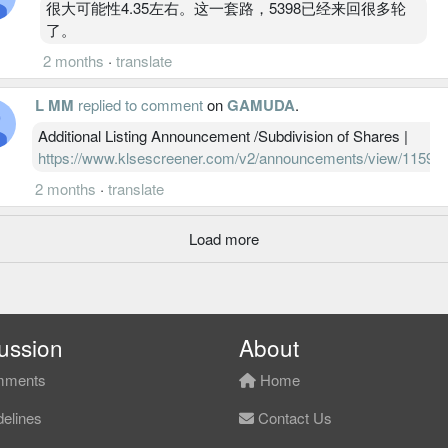
很大可能性4.35左右。这一套路，5398已经来回很多轮
了。
2 months
·
translate
L MM
replied to comment
on
GAMUDA
.
Additional Listing Announcement /Subdivision of Shares |
https://www.klsescreener.com/v2/announcements/view/11593
2 months
·
translate
Load more
ussion
About
ments
Home
elines
Contact Us