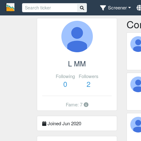
Screener
Co
L MM
Following
Followers
0
2
Fame: 7
Joined Jun 2020