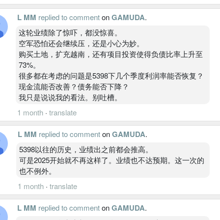
L MM
replied to comment
on
GAMUDA
.
这轮业绩除了惊吓，都没惊喜。
空军恐怕还会继续压，还是小心为妙。
购买土地，扩充越南，还有项目投资使得负债比率上升至
73%。
很多都在考虑的问题是5398下几个季度利润率能否恢复？
现金流能否改善？债务能否下降？
我只是说说我的看法。别吐槽。
1 month
·
translate
L MM
replied to comment
on
GAMUDA
.
5398以往的历史，业绩出之前都会推高。
可是2025开始就不再这样了。业绩也不达预期。这一次的
也不例外。
1 month
·
translate
L MM
replied to comment
on
GAMUDA
.