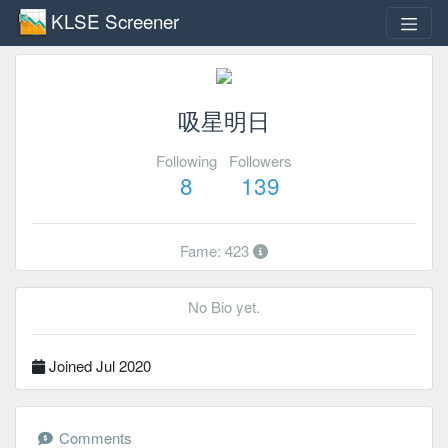
KLSE Screener
吸星明日
Following
Followers
8
139
Fame: 423
No Bio yet.
Joined Jul 2020
Comments